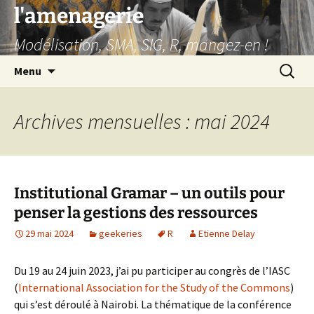
Aller
l'amenagerie
au
Modélisation, SMA, SIG, R, mangez-en !
contenu
Recherc
Menu
Archives mensuelles : mai 2024
Institutional Gramar – un outils pour
penser la gestions des ressources
29 mai 2024
geekeries
R
Etienne Delay
Du 19 au 24 juin 2023, j’ai pu participer au congrès de l’IASC
(
International Association for the Study of the Commons
)
qui s’est déroulé à Nairobi. La thématique de la conférence