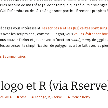
r les besoins de ma thèse j’ai donc fait quelques séjours prolongés
 Val Di Cembra ou de l’Alto Adige sont particulièrement propices 
 cépages vous intéressent,
les scripts R et les (82) cartes sont sur 
r avec les scripts et si, comme L. Jegou, vous
voulez éviter cet hor
vous pouvez forker et jouer avec la fonction
coord_map()
de ggplo
les surprises! la simplification de polygones a été fait avec les pie
les 2 commentaires
logo et R (via Rserve
re 2014
SMA
netlogo
,
R
,
Rserve
Etienne Delay