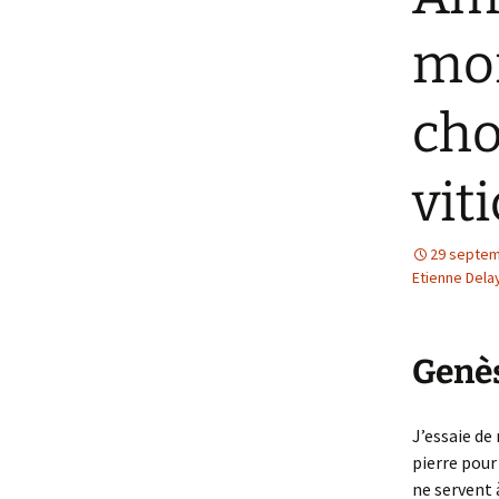
mon
cho
vit
29 septem
Etienne Dela
Genè
J’essaie de 
pierre pour
ne servent 