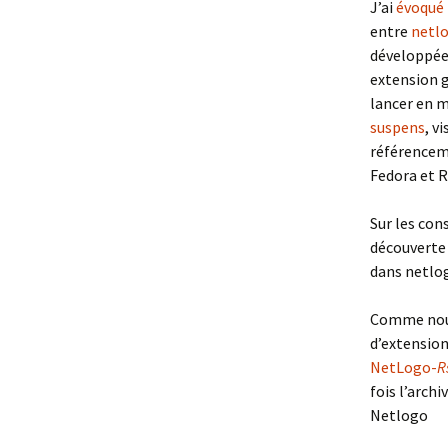
J’ai
évoqué 
entre
netl
développée
extension g
lancer en m
suspens
, v
référencem
Fedora et R
Sur les cons
découverte 
dans netlo
Comme nous
d’extension
NetLogo-
R
fois l’arch
Netlogo