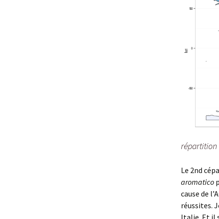
répartitio
Le 2nd cépa
aromatico
p
cause de l’A
réussites. J
Italie. Et i