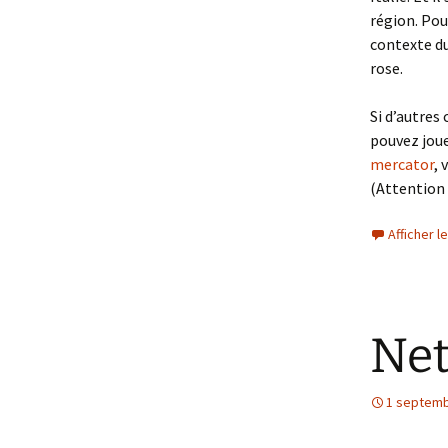
région. Pou
contexte du
rose.
Si d’autres
pouvez joue
mercator
, 
(Attention 
Afficher 
Net
1 septemb