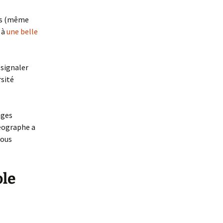
ais (même
 à
une belle
 signaler
rsité
ages
géographe a
vous
ole