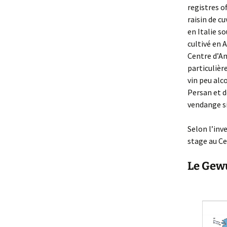
registres of
raisin de c
en Italie s
cultivé en 
Centre d’Am
particulièr
vin peu alc
Persan et d
vendange s
Selon l’inv
stage au Ce
Le Gew