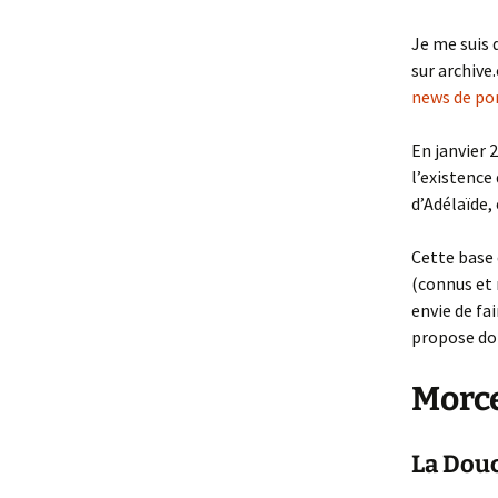
Je me suis 
sur archive
news de por
En janvier 
l’existence
d’Adélaïde, 
Cette base 
(connus et 
envie de fa
propose do
Morce
La Douc