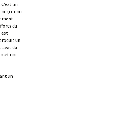
. C’est un
lanc (connu
rgement
fforts du
l est
produit un
s avec du
ermet une
dant un