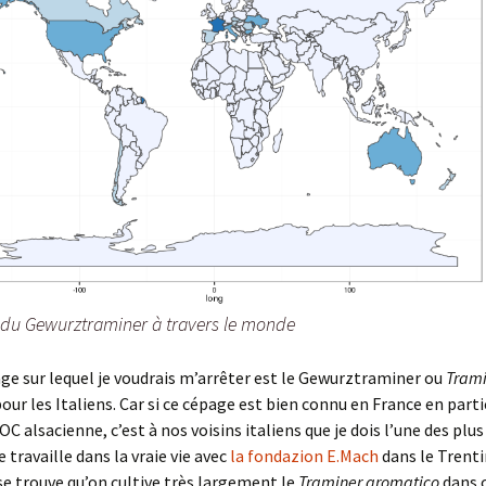
n du Gewurztraminer à travers le monde
ge sur lequel je voudrais m’arrêter est le Gewurztraminer ou
Trami
our les Italiens. Car si ce cépage est bien connu en France en parti
OC alsacienne, c’est à nos voisins italiens que je dois l’une des plus
e travaille dans la vraie vie avec
la fondazion E.Mach
dans le Trent
l se trouve qu’on cultive très largement le
Traminer aromatico
dans 