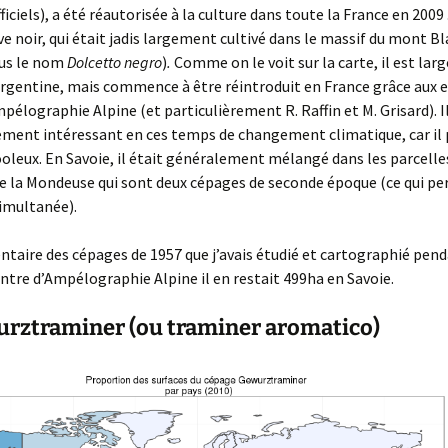
ficiels), a été réautorisée à la culture dans toute la France en 2009 
uve noir, qui était jadis largement cultivé dans le massif du mont B
ous le nom
Dolcetto negro
)
.
Comme on le voit sur la carte, il est la
Argentine, mais commence à être réintroduit en France grâce aux e
pélographie Alpine (et particulièrement R. Raffin et M. Grisard). I
ement intéressant en ces temps de changement climatique, car il 
ooleux. En Savoie, il était généralement mélangé dans les parcelle
e la Mondeuse qui sont deux cépages de seconde époque (ce qui p
imultanée).
entaire des cépages de 1957 que j’avais étudié et cartographié pen
ntre d’Ampélographie Alpine il en restait 499ha en Savoie.
urztraminer (ou traminer aromatico)