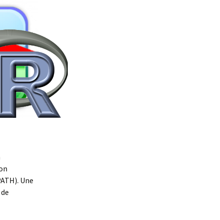
n
ion
PATH). Une
 de