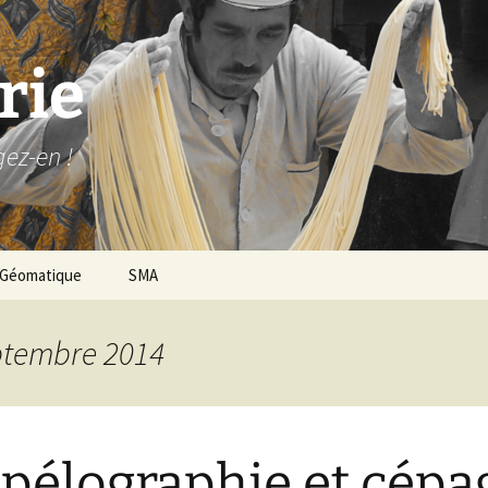
rie
gez-en !
Géomatique
SMA
eptembre 2014
élographie et cépa