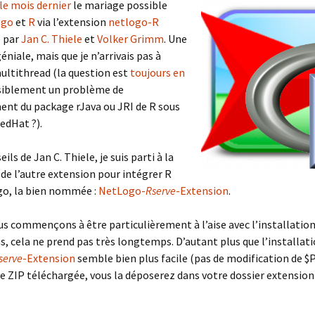
le mois dernier
le mariage possible
ogo
et
R
via l’extension
netlogo-R
 par
Jan C. Thiele
et
Volker Grimm
. Une
éniale, mais que je n’arrivais pas à
ultithread (la question est
toujours en
isiblement un problème de
ent du package rJava ou JRI de R sous
edHat ?).
eils de Jan C. Thiele, je suis parti à la
de l’autre extension pour intégrer R
go, la bien nommée :
NetLogo-
Rserve
-Extension
.
 commençons à être particulièrement à l’aise avec l’installatio
s, cela ne prend pas très longtemps. D’autant plus que l’installat
serve
-Extension
semble bien plus facile (pas de modification de $
ive ZIP téléchargée, vous la déposerez dans votre dossier extension