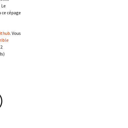
. Le
à ce cépage
github
. Vous
rible
t2
ds)
)