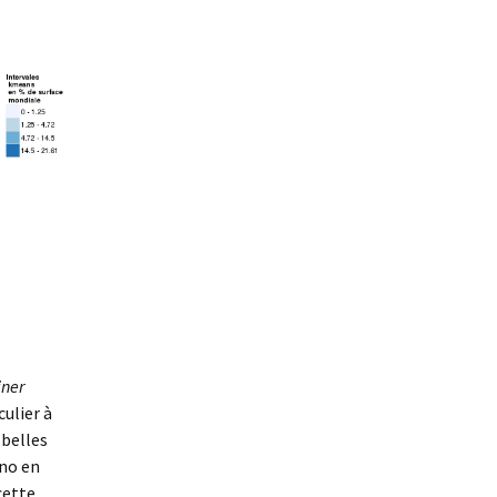
ner
culier à
 belles
ino en
cette