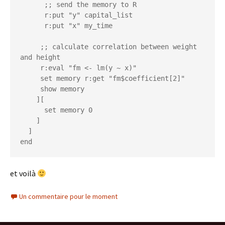
      ;; send the memory to R

      r:put "y" capital_list

      r:put "x" my_time

     ;; calculate correlation between weight 
and height

     r:eval "fm <- lm(y ~ x)"

     set memory r:get "fm$coefficient[2]"

     show memory

    ][

      set memory 0

    ]  

  ]

end
et voilà
Un commentaire pour le moment