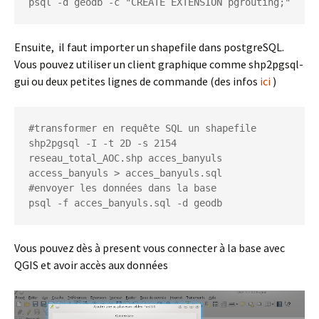
psql -d geodb -c "CREATE EXTENSION pgrouting;"
Ensuite, il faut importer un shapefile dans postgreSQL.
Vous pouvez utiliser un client graphique comme shp2pgsql-
gui ou deux petites lignes de commande (des infos
ici
)
#transformer en requête SQL un shapefile

shp2pgsql -I -t 2D -s 2154 
reseau_total_AOC.shp acces_banyuls 
access_banyuls > acces_banyuls.sql

#envoyer les données dans la base 

psql -f acces_banyuls.sql -d geodb
Vous pouvez dès à present vous connecter à la base avec
QGIS et avoir accès aux données