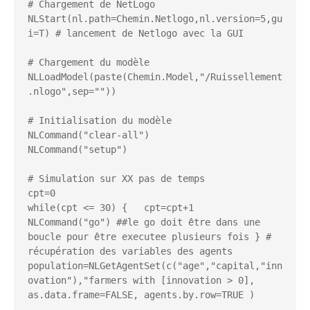
# Chargement de NetLogo

NLStart(nl.path=Chemin.Netlogo,nl.version=5,gu
i=T) # lancement de Netlogo avec la GUI

# Chargement du modèle

NLLoadModel(paste(Chemin.Model,"/Ruissellement
.nlogo",sep=""))    

# Initialisation du modèle

NLCommand("clear-all")

NLCommand("setup")

# Simulation sur XX pas de temps

cpt=0

while(cpt <= 30) {   cpt=cpt+1   
NLCommand("go") ##le go doit être dans une 
boucle pour être executee plusieurs fois } # 
récupération des variables des agents 
population=NLGetAgentSet(c("age","capital,"inn
ovation"),"farmers with [innovation > 0], 