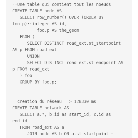
--Une table qui contient tout les noeuds

CREATE TABLE node AS

   SELECT row_number() OVER (ORDER BY 
foo.p)::integer AS id,

          foo.p AS the_geom

   FROM (        

      SELECT DISTINCT road_ext.st_startpoint 
AS p FROM road_ext

      UNION

      SELECT DISTINCT road_ext.st_endpoint AS 
p FROM road_ext

   ) foo

   GROUP BY foo.p;

--creation du réseau  -> 128330 ms 

CREATE TABLE network AS

   SELECT a.*, b.id as start_id, c.id as 
end_id

   FROM road_ext AS a

      JOIN node AS b ON a.st_startpoint = 