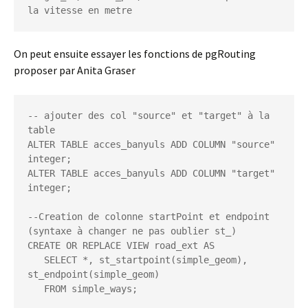
la vitesse en metre
On peut ensuite essayer les fonctions de pgRouting
proposer par Anita Graser
-- ajouter des col "source" et "target" à la 
table

ALTER TABLE acces_banyuls ADD COLUMN "source" 
integer;

ALTER TABLE acces_banyuls ADD COLUMN "target" 
integer;

--Creation de colonne startPoint et endpoint 
(syntaxe à changer ne pas oublier st_)

CREATE OR REPLACE VIEW road_ext AS

   SELECT *, st_startpoint(simple_geom), 
st_endpoint(simple_geom)

   FROM simple_ways;
