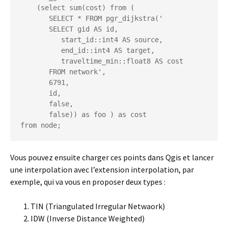
    (select sum(cost) from (

       SELECT * FROM pgr_dijkstra('

       SELECT gid AS id,

          start_id::int4 AS source,

          end_id::int4 AS target,

          traveltime_min::float8 AS cost

       FROM network',

       6791,

       id,

       false,

       false)) as foo ) as cost

Vous pouvez ensuite charger ces points dans Qgis et lancer
une interpolation avec l’extension interpolation, par
exemple, qui va vous en proposer deux types :
TIN (Triangulated Irregular Netwaork)
IDW (Inverse Distance Weighted)