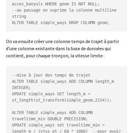
acces_banyuls WHERE geom IS NOT NULL;

--au passage on suprime la colonne multiline 
string

ALTER TABLE simple_ways DROP COLUMN geom;
On va ensuite créer une colonne temps de trajet à partir
d’une colonne existante dans la base de données qui
contient, pour chaque tronçon, la vitesse limite :
--mise à jour des temps de trajet

ALTER TABLE simple_ways ADD COLUMN length_m 
INTEGER;

UPDATE simple_ways SET length_m = 
st_length(st_transform(simple_geom,2154));

ALTER TABLE simple_ways ADD COLUMN 
traveltime_min DOUBLE PRECISION;

UPDATE simple_ways set traveltime_min = 
length_m / (vtss_pt / 60 * 1000)  --pour avoir 