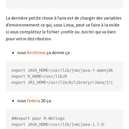
La dernière petite chose à faire est de charger des variables
d’environnement ce qui, sous Linux, peut se faire à la volée
si vous complétez le fichier
.profile
ou
.bachrc
qui va bien
pour votre distribution.
sous
Archlinux
ça donne ça :
export JAVA_HOME=/usr/lib/jvm/java-7-openjdk

export R_HOME=/usr/lib/R

export JRI_HOME=/usr/lib/R/library/rJava/jri
sous
fedora
20 ça :
##export pour R-Netlogo

export JAVA_HOME=/usr/lib/jvm/java-1.7.0-