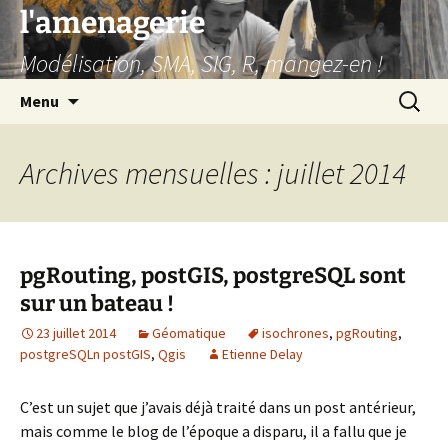
Aller
l'amenagerie
au
Modélisation, SMA, SIG, R, mangez-en !
contenu
Recherc
Menu
Archives mensuelles : juillet 2014
pgRouting, postGIS, postgreSQL sont
sur un bateau !
23 juillet 2014
Géomatique
isochrones
,
pgRouting
,
postgreSQLn postGIS
,
Qgis
Etienne Delay
C’est un sujet que j’avais déjà traité dans un post antérieur,
mais comme le blog de l’époque a disparu, il a fallu que je