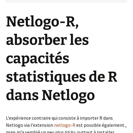
Netlogo-R,
absorber les
capacités
statistiques de R
dans Netlogo
L’expérience contraire qui consiste à importer R dans
Netlogo via l’extension
netlogo-R
est possible également ,
mais m’a semblé un peu plus
tricky,
surtout à installer