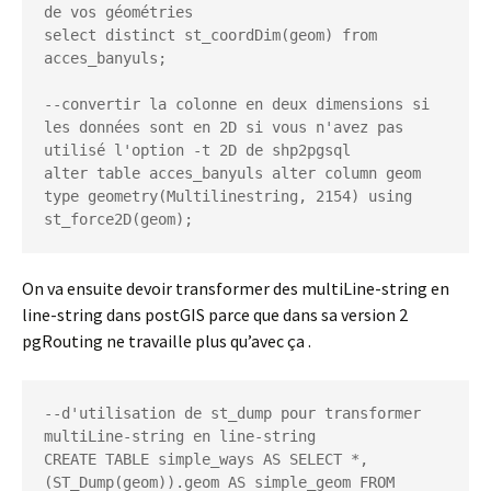
de vos géométries

select distinct st_coordDim(geom) from 
acces_banyuls;

--convertir la colonne en deux dimensions si 
les données sont en 2D si vous n'avez pas 
utilisé l'option -t 2D de shp2pgsql

alter table acces_banyuls alter column geom 
type geometry(Multilinestring, 2154) using 
st_force2D(geom);
On va ensuite devoir transformer des multiLine-string en
line-string dans postGIS parce que dans sa version 2
pgRouting ne travaille plus qu’avec ça .
--d'utilisation de st_dump pour transformer 
multiLine-string en line-string

CREATE TABLE simple_ways AS SELECT *, 
(ST_Dump(geom)).geom AS simple_geom FROM 