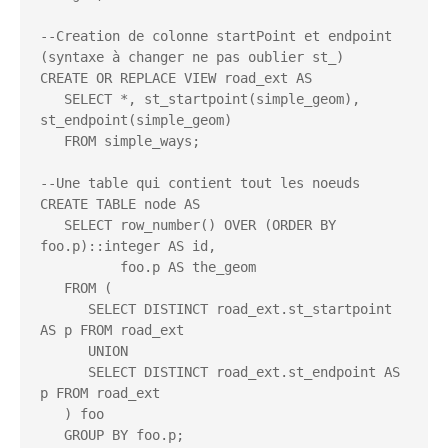
--Creation de colonne startPoint et endpoint 
(syntaxe à changer ne pas oublier st_)

CREATE OR REPLACE VIEW road_ext AS

   SELECT *, st_startpoint(simple_geom), 
st_endpoint(simple_geom)

   FROM simple_ways;

--Une table qui contient tout les noeuds

CREATE TABLE node AS

   SELECT row_number() OVER (ORDER BY 
foo.p)::integer AS id,

          foo.p AS the_geom

   FROM (        

      SELECT DISTINCT road_ext.st_startpoint 
AS p FROM road_ext

      UNION

      SELECT DISTINCT road_ext.st_endpoint AS 
p FROM road_ext

   ) foo

   GROUP BY foo.p;
