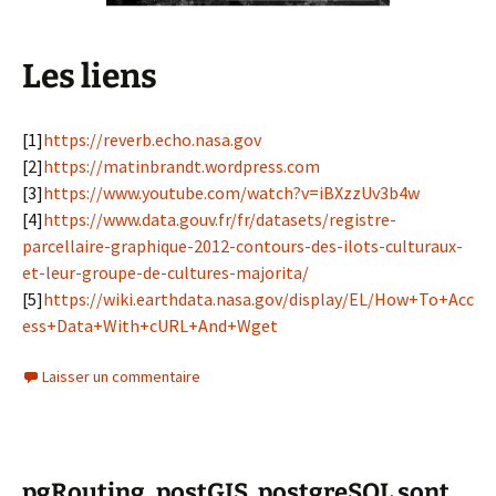
Les liens
[1]
https://reverb.echo.nasa.gov
[2]
https://matinbrandt.wordpress.com
[3]
https://www.youtube.com/watch?v=iBXzzUv3b4w
[4]
https://www.data.gouv.fr/fr/datasets/registre-
parcellaire-graphique-2012-contours-des-ilots-culturaux-
et-leur-groupe-de-cultures-majorita/
[5]
https://wiki.earthdata.nasa.gov/display/EL/How+To+Acc
ess+Data+With+cURL+And+Wget
Laisser un commentaire
pgRouting, postGIS, postgreSQL sont