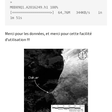
»

MOD09Q1.A2016249.h1 100%
[===================>]  64,76M   344KB/s    in 
1m 51s
Merci pour les données, et merci pour cette facilité
d’utilisation !!!