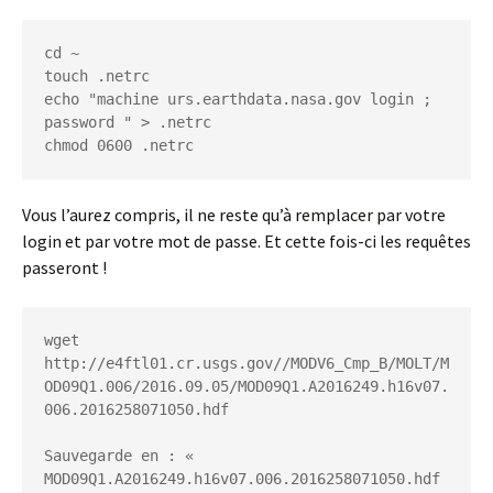
cd ~

touch .netrc

echo "machine urs.earthdata.nasa.gov login 
; 
password 
" > .netrc

chmod 0600 .netrc
Vous l’aurez compris, il ne reste qu’à remplacer
par votre
login et
par votre mot de passe. Et cette fois-ci les requêtes
passeront !
wget 
http://e4ftl01.cr.usgs.gov//MODV6_Cmp_B/MOLT/M
OD09Q1.006/2016.09.05/MOD09Q1.A2016249.h16v07.
006.2016258071050.hdf

Sauvegarde en : « 
MOD09Q1.A2016249.h16v07.006.2016258071050.hdf 