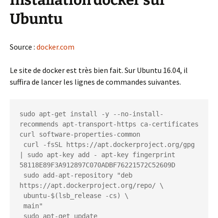
Ubuntu
Source :
docker.com
Le site de docker est très bien fait. Sur Ubuntu 16.04, il
suffira de lancer les lignes de commandes suivantes.
sudo apt-get install -y --no-install-
recommends apt-transport-https ca-certificates 
curl software-properties-common

 curl -fsSL https://apt.dockerproject.org/gpg 
| sudo apt-key add - apt-key fingerprint 
58118E89F3A912897C070ADBF76221572C52609D

 sudo add-apt-repository "deb 
https://apt.dockerproject.org/repo/ \

 ubuntu-$(lsb_release -cs) \

 main"

 sudo apt-get update
