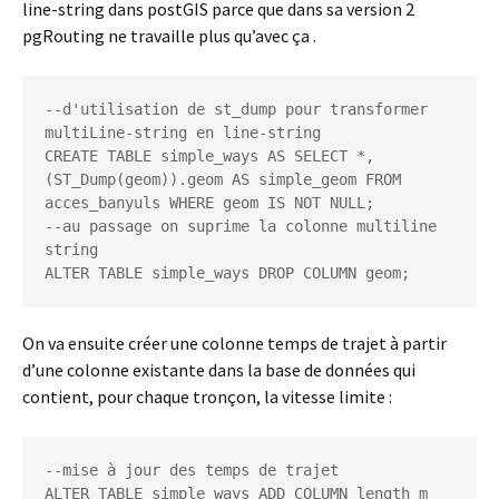
line-string dans postGIS parce que dans sa version 2
pgRouting ne travaille plus qu’avec ça .
--d'utilisation de st_dump pour transformer 
multiLine-string en line-string

CREATE TABLE simple_ways AS SELECT *, 
(ST_Dump(geom)).geom AS simple_geom FROM 
acces_banyuls WHERE geom IS NOT NULL;

--au passage on suprime la colonne multiline 
string

ALTER TABLE simple_ways DROP COLUMN geom;
On va ensuite créer une colonne temps de trajet à partir
d’une colonne existante dans la base de données qui
contient, pour chaque tronçon, la vitesse limite :
--mise à jour des temps de trajet

ALTER TABLE simple_ways ADD COLUMN length_m 