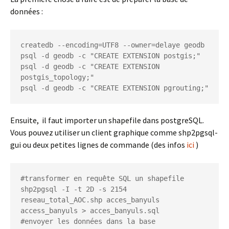
données :
createdb --encoding=UTF8 --owner=delaye geodb

psql -d geodb -c "CREATE EXTENSION postgis;"

psql -d geodb -c "CREATE EXTENSION 
postgis_topology;"

psql -d geodb -c "CREATE EXTENSION pgrouting;"
Ensuite, il faut importer un shapefile dans postgreSQL.
Vous pouvez utiliser un client graphique comme shp2pgsql-
gui ou deux petites lignes de commande (des infos
ici
)
#transformer en requête SQL un shapefile

shp2pgsql -I -t 2D -s 2154 
reseau_total_AOC.shp acces_banyuls 
access_banyuls > acces_banyuls.sql

#envoyer les données dans la base 
