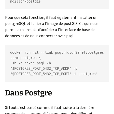
mdillon/postgis
Pour que cela fonction, il faut également installer un
postgreSQL et le lier à l’image de postGIS. Ce qui nous
permettra ensuite d’accéder à l’interface de base de
données et de nous connecter avec psql
docker run -it --link psql-futurSahel:postgres 
--rm postgres \

 sh -c 'exec psql -h 
"$POSTGRES_PORT_5432_TCP_ADDR" -p 
"$POSTGRES_PORT_5432_TCP_PORT" -U postgres'
Dans Postgre
Si tout s’est passé comme il faut, suite à la dernière
commande, et après téléchargement des différents