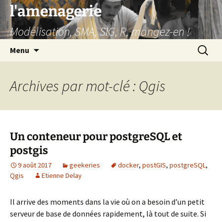
Aller
l'amenagerie
au
Modélisation, SMA, SIG, R, mangez-en !
contenu
Recherc
Menu
Archives par mot-clé : Qgis
Un conteneur pour postgreSQL et
postgis
9 août 2017
geekeries
docker
,
postGIS
,
postgreSQL
,
Qgis
Etienne Delay
Il arrive des moments dans la vie où on a besoin d’un petit
serveur de base de données rapidement, là tout de suite. Si