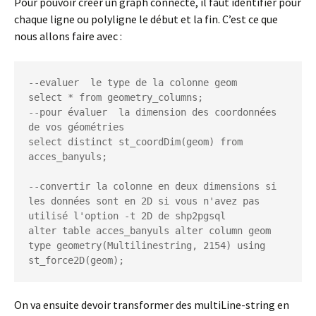
Pour pouvoir créer un graph connecté, il faut identifier pour
chaque ligne ou polyligne le début et la fin. C’est ce que
nous allons faire avec :
--evaluer  le type de la colonne geom

select * from geometry_columns;

--pour évaluer  la dimension des coordonnées 
de vos géométries

select distinct st_coordDim(geom) from 
acces_banyuls;

--convertir la colonne en deux dimensions si 
les données sont en 2D si vous n'avez pas 
utilisé l'option -t 2D de shp2pgsql

alter table acces_banyuls alter column geom 
type geometry(Multilinestring, 2154) using 
st_force2D(geom);
On va ensuite devoir transformer des multiLine-string en