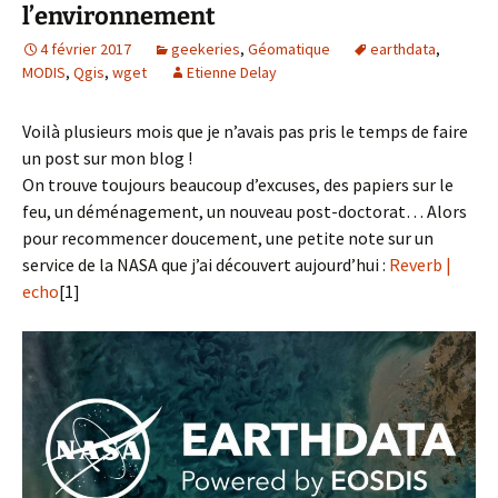
l’environnement
4 février 2017
geekeries
,
Géomatique
earthdata
,
MODIS
,
Qgis
,
wget
Etienne Delay
Voilà plusieurs mois que je n’avais pas pris le temps de faire
un post sur mon blog !
On trouve toujours beaucoup d’excuses, des papiers sur le
feu, un déménagement, un nouveau post-doctorat… Alors
pour recommencer doucement, une petite note sur un
service de la NASA que j’ai découvert aujourd’hui :
Reverb |
echo
[1]