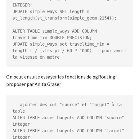
INTEGER;

UPDATE simple_ways SET length_m = 
st_length(st_transform(simple_geom,2154));

ALTER TABLE simple_ways ADD COLUMN 
traveltime_min DOUBLE PRECISION;

UPDATE simple_ways set traveltime_min = 
length_m / (vtss_pt / 60 * 1000)  --pour avoir 
la vitesse en metre
On peut ensuite essayer les fonctions de pgRouting
proposer par Anita Graser
-- ajouter des col "source" et "target" à la 
table

ALTER TABLE acces_banyuls ADD COLUMN "source" 
integer;

ALTER TABLE acces_banyuls ADD COLUMN "target" 
integer;
