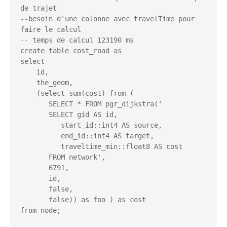
de trajet

--besoin d'une colonne avec travelTime pour 
faire le calcul

-- temps de calcul 123190 ms

create table cost_road as

select

    id,

    the_geom,

    (select sum(cost) from (

       SELECT * FROM pgr_dijkstra('

       SELECT gid AS id,

          start_id::int4 AS source,

          end_id::int4 AS target,

          traveltime_min::float8 AS cost

       FROM network',

       6791,

       id,

       false,

       false)) as foo ) as cost
