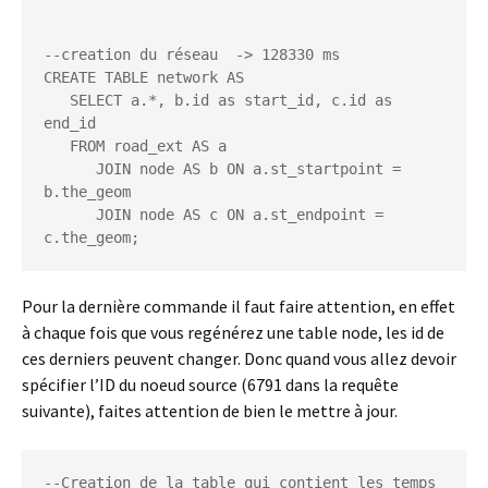
--creation du réseau  -> 128330 ms 

CREATE TABLE network AS

   SELECT a.*, b.id as start_id, c.id as 
end_id

   FROM road_ext AS a

      JOIN node AS b ON a.st_startpoint = 
b.the_geom

      JOIN node AS c ON a.st_endpoint = 
Pour la dernière commande il faut faire attention, en effet
à chaque fois que vous regénérez une table node, les id de
ces derniers peuvent changer. Donc quand vous allez devoir
spécifier l’ID du noeud source (6791 dans la requête
suivante), faites attention de bien le mettre à jour.
--Creation de la table qui contient les temps 