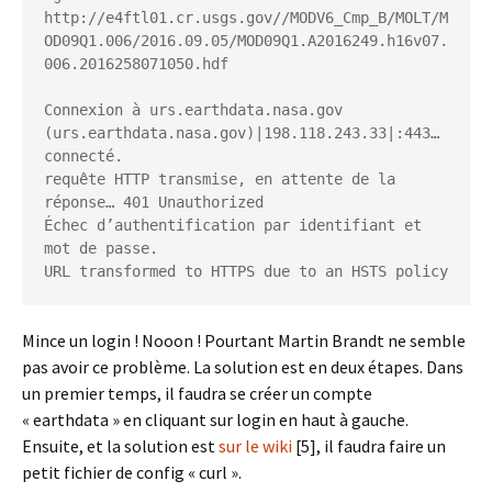
http://e4ftl01.cr.usgs.gov//MODV6_Cmp_B/MOLT/M
OD09Q1.006/2016.09.05/MOD09Q1.A2016249.h16v07.
006.2016258071050.hdf

Connexion à urs.earthdata.nasa.gov 
(urs.earthdata.nasa.gov)|198.118.243.33|:443… 
connecté.

requête HTTP transmise, en attente de la 
réponse… 401 Unauthorized

Échec d’authentification par identifiant et 
mot de passe.

URL transformed to HTTPS due to an HSTS policy
Mince un login ! Nooon ! Pourtant Martin Brandt ne semble
pas avoir ce problème. La solution est en deux étapes. Dans
un premier temps, il faudra se créer un compte
« earthdata » en cliquant sur login en haut à gauche.
Ensuite, et la solution est
sur le wiki
[5], il faudra faire un
petit fichier de config « curl ».