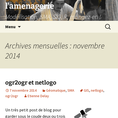
Aller
l'amenagerie
au
Modélisation, SMA, SIG, R, mangez-en !
contenu
Recherc
Menu
Archives mensuelles : novembre
2014
ogr2ogr et netlogo
7 novembre 2014
Géomatique
,
SMA
GIS
,
netlogo
,
ogr2ogr
Etienne Delay
Un très petit post de blog pour
garder sous le coude deux ou trois