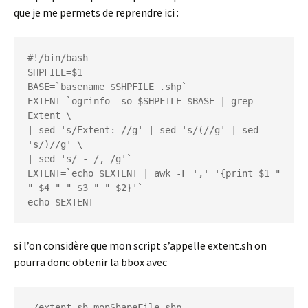
que je me permets de reprendre ici :
#!/bin/bash

SHPFILE=$1

BASE=`basename $SHPFILE .shp`

EXTENT=`ogrinfo -so $SHPFILE $BASE | grep 
Extent \

| sed 's/Extent: //g' | sed 's/(//g' | sed 
's/)//g' \

| sed 's/ - /, /g'`

EXTENT=`echo $EXTENT | awk -F ',' '{print $1 " 
" $4 " " $3 " " $2}'`

echo $EXTENT
si l’on considère que mon script s’appelle extent.sh on
pourra donc obtenir la bbox avec
./extent.sh monShapeFile.shp
