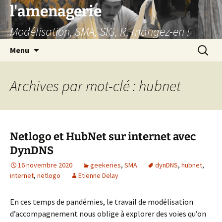
Aller
l'amenagerie
au
Modélisation, SMA, SIG, R, mangez-en !
contenu
Recherc
Menu
Archives par mot-clé : hubnet
Netlogo et HubNet sur internet avec
DynDNS
16 novembre 2020
geekeries
,
SMA
dynDNS
,
hubnet
,
internet
,
netlogo
Etienne Delay
En ces temps de pandémies, le travail de modélisation
d’accompagnement nous oblige à explorer des voies qu’on