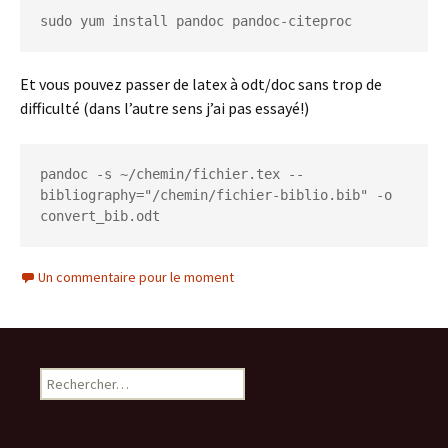
sudo yum install pandoc pandoc-citeproc
Et vous pouvez passer de latex à odt/doc sans trop de
difficulté (dans l’autre sens j’ai pas essayé!)
pandoc -s ~/chemin/fichier.tex --
bibliography="/chemin/fichier-biblio.bib" -o 
convert_bib.odt
Un commentaire pour le moment
Rechercher :