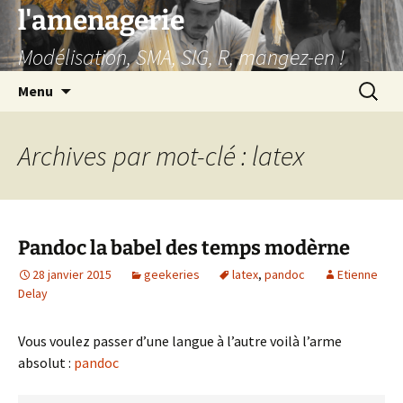
Aller
l'amenagerie
au
Modélisation, SMA, SIG, R, mangez-en !
contenu
Recherc
Menu
Archives par mot-clé : latex
Pandoc la babel des temps modèrne
28 janvier 2015
geekeries
latex
,
pandoc
Etienne
Delay
Vous voulez passer d’une langue à l’autre voilà l’arme
absolut :
pandoc