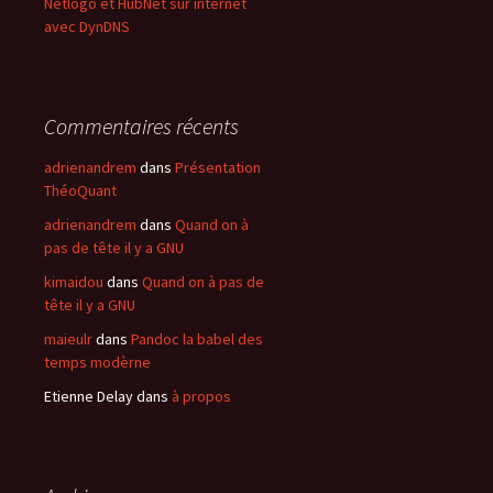
Netlogo et HubNet sur internet
avec DynDNS
Commentaires récents
adrienandrem
dans
Présentation
ThéoQuant
adrienandrem
dans
Quand on à
pas de tête il y a GNU
kimaidou
dans
Quand on à pas de
tête il y a GNU
maieulr
dans
Pandoc la babel des
temps modèrne
Etienne Delay
dans
à propos