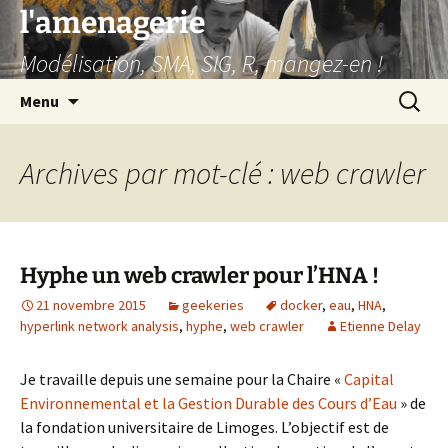
Aller
l'amenagerie
au
Modélisation, SMA, SIG, R, mangez-en !
contenu
Recherc
Menu
Archives par mot-clé : web crawler
Hyphe un web crawler pour l’HNA !
21 novembre 2015
geekeries
docker
,
eau
,
HNA
,
hyperlink network analysis
,
hyphe
,
web crawler
Etienne Delay
Je travaille depuis une semaine pour la Chaire «
Capital
Environnemental et la Gestion Durable des Cours d’Eau
» de
la fondation universitaire de Limoges. L’objectif est de