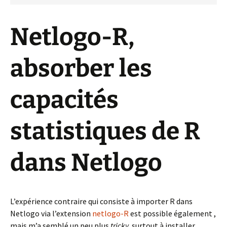
Netlogo-R,
absorber les
capacités
statistiques de R
dans Netlogo
L’expérience contraire qui consiste à importer R dans
Netlogo via l’extension
netlogo-R
est possible également ,
mais m’a semblé un peu plus
tricky,
surtout à installer