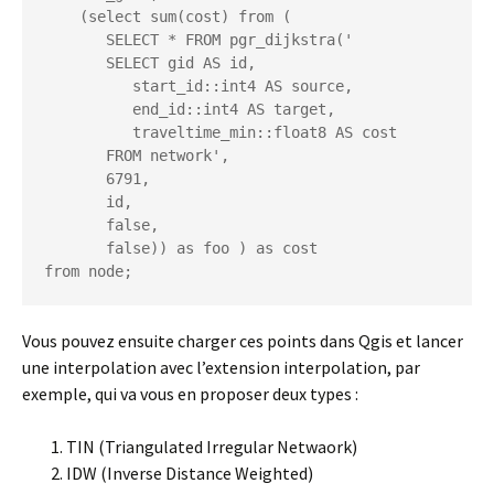
    (select sum(cost) from (

       SELECT * FROM pgr_dijkstra('

       SELECT gid AS id,

          start_id::int4 AS source,

          end_id::int4 AS target,

          traveltime_min::float8 AS cost

       FROM network',

       6791,

       id,

       false,

       false)) as foo ) as cost

Vous pouvez ensuite charger ces points dans Qgis et lancer
une interpolation avec l’extension interpolation, par
exemple, qui va vous en proposer deux types :
TIN (Triangulated Irregular Netwaork)
IDW (Inverse Distance Weighted)