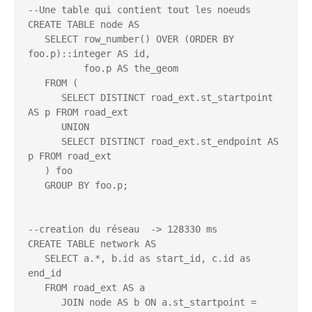
--Une table qui contient tout les noeuds

CREATE TABLE node AS

   SELECT row_number() OVER (ORDER BY 
foo.p)::integer AS id,

          foo.p AS the_geom

   FROM (        

      SELECT DISTINCT road_ext.st_startpoint 
AS p FROM road_ext

      UNION

      SELECT DISTINCT road_ext.st_endpoint AS 
p FROM road_ext

   ) foo

   GROUP BY foo.p;

--creation du réseau  -> 128330 ms 

CREATE TABLE network AS

   SELECT a.*, b.id as start_id, c.id as 
end_id

   FROM road_ext AS a

      JOIN node AS b ON a.st_startpoint = 