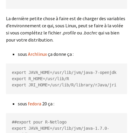
La dernière petite chose à faire est de charger des variables
d’environnement ce qui, sous Linux, peut se faire à la volée
si vous complétez le fichier
.profile
ou
.bachrc
qui va bien
pour votre distribution.
sous
Archlinux
ça donne ça :
export JAVA_HOME=/usr/lib/jvm/java-7-openjdk

export R_HOME=/usr/lib/R

export JRI_HOME=/usr/lib/R/library/rJava/jri
sous
fedora
20 ça :
##export pour R-Netlogo

export JAVA_HOME=/usr/lib/jvm/java-1.7.0-