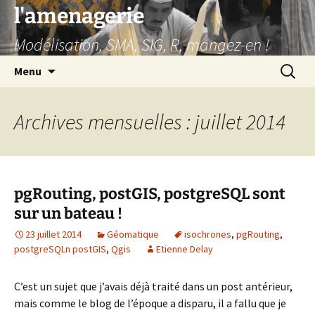
Aller
l'amenagerie
au
Modélisation, SMA, SIG, R, mangez-en !
contenu
Recherc
Menu
Archives mensuelles : juillet 2014
pgRouting, postGIS, postgreSQL sont
sur un bateau !
23 juillet 2014
Géomatique
isochrones
,
pgRouting
,
postgreSQLn postGIS
,
Qgis
Etienne Delay
C’est un sujet que j’avais déjà traité dans un post antérieur,
mais comme le blog de l’époque a disparu, il a fallu que je