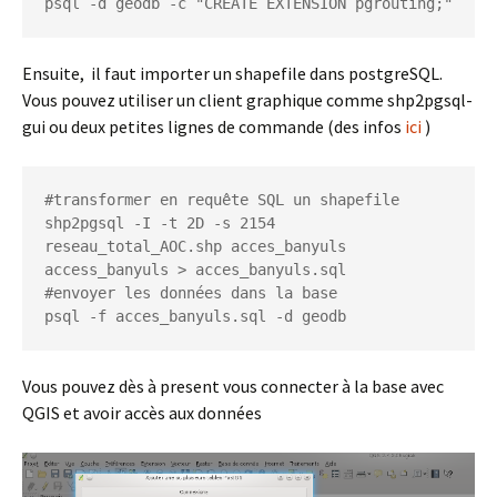
psql -d geodb -c "CREATE EXTENSION pgrouting;"
Ensuite, il faut importer un shapefile dans postgreSQL.
Vous pouvez utiliser un client graphique comme shp2pgsql-
gui ou deux petites lignes de commande (des infos
ici
)
#transformer en requête SQL un shapefile

shp2pgsql -I -t 2D -s 2154 
reseau_total_AOC.shp acces_banyuls 
access_banyuls > acces_banyuls.sql

#envoyer les données dans la base 

psql -f acces_banyuls.sql -d geodb
Vous pouvez dès à present vous connecter à la base avec
QGIS et avoir accès aux données