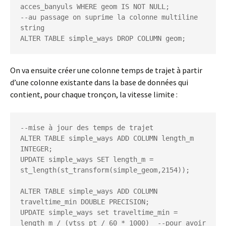
acces_banyuls WHERE geom IS NOT NULL;

--au passage on suprime la colonne multiline 
string

ALTER TABLE simple_ways DROP COLUMN geom;
On va ensuite créer une colonne temps de trajet à partir
d’une colonne existante dans la base de données qui
contient, pour chaque tronçon, la vitesse limite :
--mise à jour des temps de trajet

ALTER TABLE simple_ways ADD COLUMN length_m 
INTEGER;

UPDATE simple_ways SET length_m = 
st_length(st_transform(simple_geom,2154));

ALTER TABLE simple_ways ADD COLUMN 
traveltime_min DOUBLE PRECISION;

UPDATE simple_ways set traveltime_min = 
length_m / (vtss_pt / 60 * 1000)  --pour avoir 