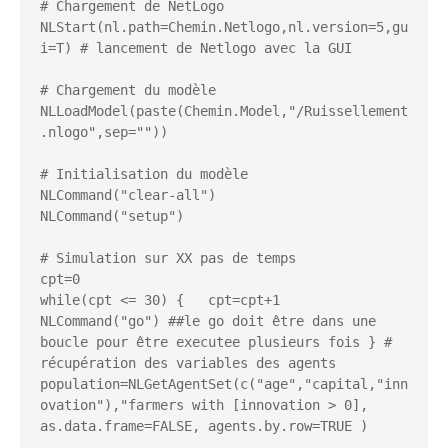
# Chargement de NetLogo

NLStart(nl.path=Chemin.Netlogo,nl.version=5,gu
i=T) # lancement de Netlogo avec la GUI

# Chargement du modèle

NLLoadModel(paste(Chemin.Model,"/Ruissellement
.nlogo",sep=""))    

# Initialisation du modèle

NLCommand("clear-all")

NLCommand("setup")

# Simulation sur XX pas de temps

cpt=0

while(cpt <= 30) {   cpt=cpt+1   
NLCommand("go") ##le go doit être dans une 
boucle pour être executee plusieurs fois } # 
récupération des variables des agents 
population=NLGetAgentSet(c("age","capital,"inn
ovation"),"farmers with [innovation > 0], 