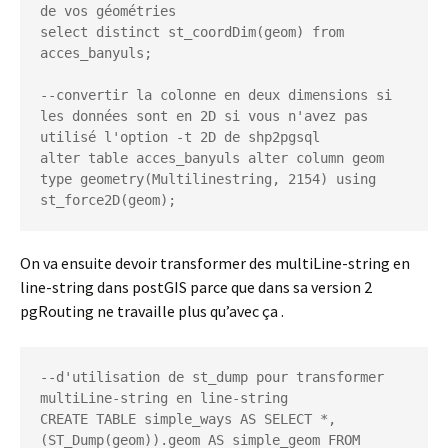
de vos géométries

select distinct st_coordDim(geom) from 
acces_banyuls;

--convertir la colonne en deux dimensions si 
les données sont en 2D si vous n'avez pas 
utilisé l'option -t 2D de shp2pgsql

alter table acces_banyuls alter column geom 
type geometry(Multilinestring, 2154) using 
st_force2D(geom);
On va ensuite devoir transformer des multiLine-string en
line-string dans postGIS parce que dans sa version 2
pgRouting ne travaille plus qu’avec ça .
--d'utilisation de st_dump pour transformer 
multiLine-string en line-string

CREATE TABLE simple_ways AS SELECT *, 
(ST_Dump(geom)).geom AS simple_geom FROM 