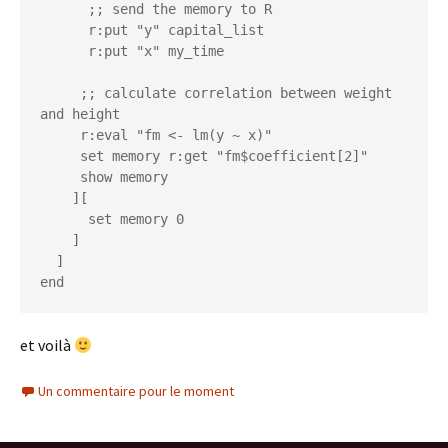
      ;; send the memory to R

      r:put "y" capital_list

      r:put "x" my_time

     ;; calculate correlation between weight 
and height

     r:eval "fm <- lm(y ~ x)"

     set memory r:get "fm$coefficient[2]"

     show memory

    ][

      set memory 0

    ]  

  ]

end
et voilà
Un commentaire pour le moment