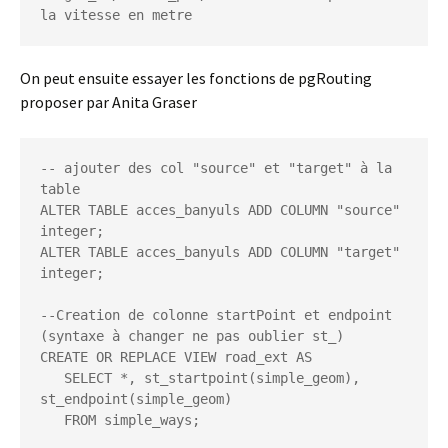
la vitesse en metre
On peut ensuite essayer les fonctions de pgRouting
proposer par Anita Graser
-- ajouter des col "source" et "target" à la 
table

ALTER TABLE acces_banyuls ADD COLUMN "source" 
integer;

ALTER TABLE acces_banyuls ADD COLUMN "target" 
integer;

--Creation de colonne startPoint et endpoint 
(syntaxe à changer ne pas oublier st_)

CREATE OR REPLACE VIEW road_ext AS

   SELECT *, st_startpoint(simple_geom), 
st_endpoint(simple_geom)

   FROM simple_ways;
