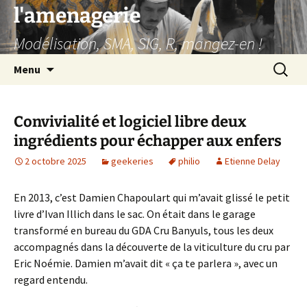
Aller
l'amenagerie
au
Modélisation, SMA, SIG, R, mangez-en !
contenu
Recherc
Menu
Convivialité et logiciel libre deux
ingrédients pour échapper aux enfers
2 octobre 2025
geekeries
philio
Etienne Delay
En 2013, c’est Damien Chapoulart qui m’avait glissé le petit
livre d’Ivan Illich dans le sac. On était dans le garage
transformé en bureau du GDA Cru Banyuls, tous les deux
accompagnés dans la découverte de la viticulture du cru par
Eric Noémie. Damien m’avait dit « ça te parlera », avec un
regard entendu.