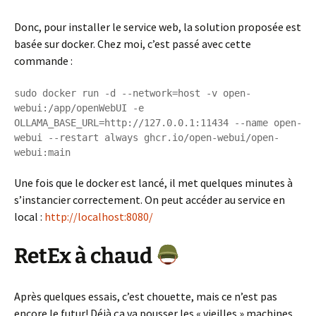
Donc, pour installer le service web, la solution proposée est
basée sur docker. Chez moi, c’est passé avec cette
commande :
sudo docker run -d --network=host -v open-
webui:/app/openWebUI -e 
OLLAMA_BASE_URL=http://127.0.0.1:11434 --name open-
webui --restart always ghcr.io/open-webui/open-
webui:main
Une fois que le docker est lancé, il met quelques minutes à
s’instancier correctement. On peut accéder au service en
local :
http://localhost:8080/
RetEx à chaud
Après quelques essais, c’est chouette, mais ce n’est pas
encore le futur! Déjà ça va pousser les « vieilles » machines