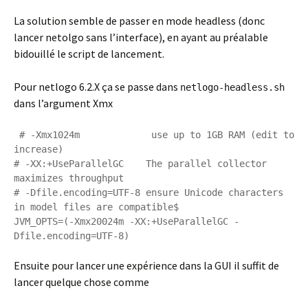
La solution semble de passer en mode headless (donc
lancer netolgo sans l’interface), en ayant au préalable
bidouillé le script de lancement.
Pour netlogo 6.2.X ça se passe dans
netlogo-headless.sh
dans l’argument Xmx
 # -Xmx1024m             use up to 1GB RAM (edit to 
increase)

# -XX:+UseParallelGC    The parallel collector 
maximizes throughput

# -Dfile.encoding=UTF-8 ensure Unicode characters 
in model files are compatible$

JVM_OPTS=(-Xmx20024m -XX:+UseParallelGC -
Dfile.encoding=UTF-8)
Ensuite pour lancer une expérience dans la GUI il suffit de
lancer quelque chose comme