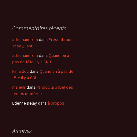
Commentaires récents
adrienandrem
dans
Présentation
ThéoQuant
adrienandrem
dans
Quand on à
pas de tête il y a GNU
kimaidou
dans
Quand on à pas de
tête il y a GNU
maieulr
dans
Pandoc la babel des
temps modèrne
Etienne Delay
dans
à propos
Archives