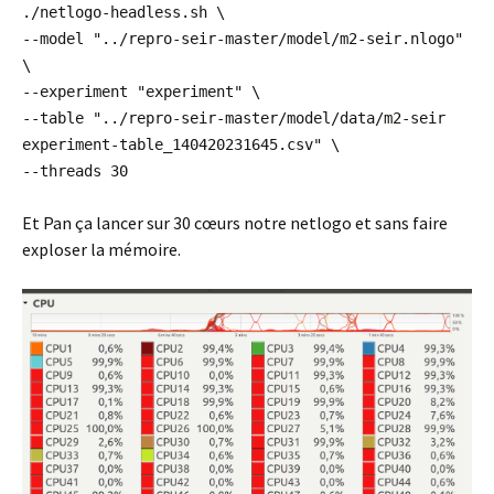
./netlogo-headless.sh \
--model "../repro-seir-master/model/m2-seir.nlogo"
\
--experiment "experiment" \
--table "../repro-seir-master/model/data/m2-seir
experiment-table_140420231645.csv" \
--threads 30
Et Pan ça lancer sur 30 cœurs notre netlogo et sans faire
exploser la mémoire.