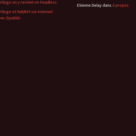
etlogo on y revient en headless
Etienne Delay
dans
à propos
etlogo et HubNet sur internet
vec DynDNS