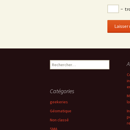
−
tr
Rechercher :
A
C
i
e
Catégories
M
geekeries
l
Géomatique
I
p
Non classé
r
SMA