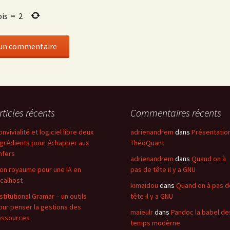
ois
=
2
rticles récents
Commentaires récents
onvivialité et logiciel libre deux
adrienandrem
dans
Présentatio
ngrédients pour échapper aux
ThéoQuant
nfers
adrienandrem
dans
Quand on à
on royaume pour une IA en
pas de tête il y a GNU
ocalhost
kimaidou
dans
Quand on à pas d
nstitutional Gramar – un outils
tête il y a GNU
our penser la gestions des
maieulr
dans
Pandoc la babel de
essources
temps modèrne