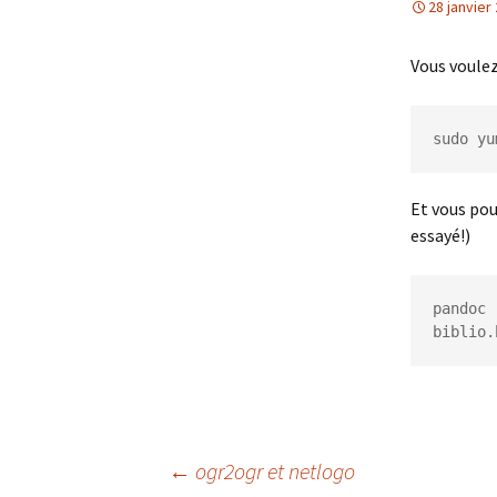
28 janvier
Vous voulez
sudo yu
Et vous pouv
essayé!)
pandoc 
biblio.
Navigation
←
ogr2ogr et netlogo