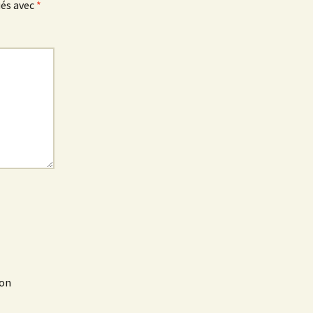
ués avec
*
mon