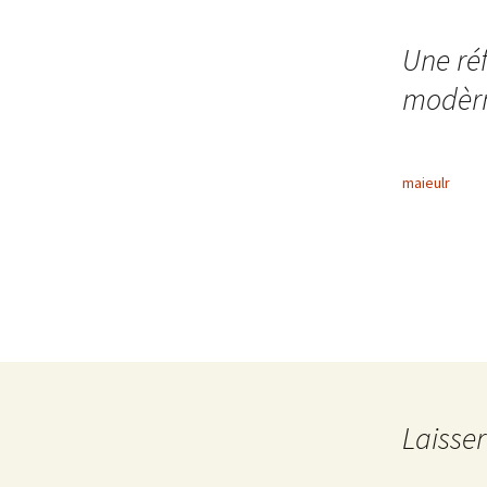
des
Une réf
modèr
articles
maieulr
Laisse