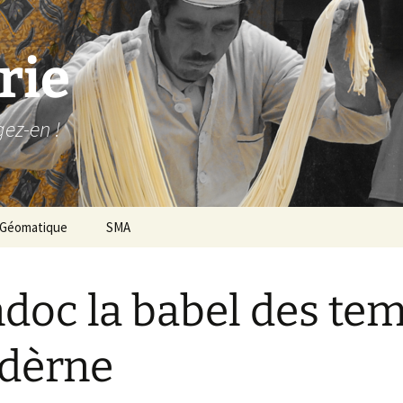
rie
gez-en !
Géomatique
SMA
doc la babel des te
dèrne