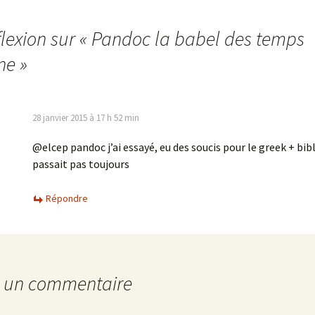
lexion sur «
Pandoc la babel des temps
ne
»
28 janvier 2015 à 17 h 52 min
@elcep pandoc j’ai essayé, eu des soucis pour le greek + bib
passait pas toujours
Répondre
r un commentaire