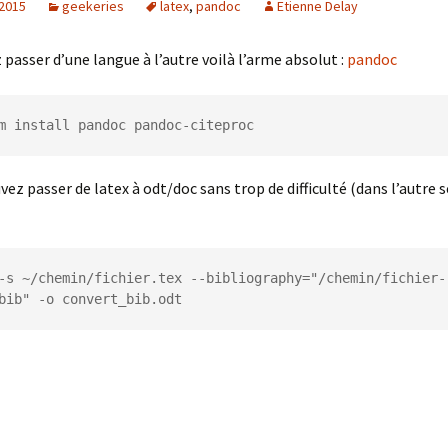
 2015
geekeries
latex
,
pandoc
Etienne Delay
 passer d’une langue à l’autre voilà l’arme absolut :
pandoc
m install pandoc pandoc-citeproc
ez passer de latex à odt/doc sans trop de difficulté (dans l’autre se
-s ~/chemin/fichier.tex --bibliography="/chemin/fichier-
bib" -o convert_bib.odt