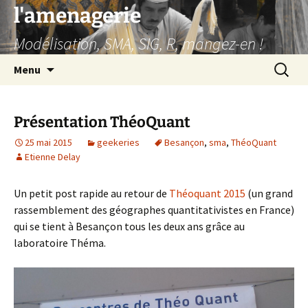
Aller
l'amenagerie
au
Modélisation, SMA, SIG, R, mangez-en !
contenu
Recherc
Menu
Présentation ThéoQuant
25 mai 2015
geekeries
Besançon
,
sma
,
ThéoQuant
Etienne Delay
Un petit post rapide au retour de
Théoquant 2015
(un grand
rassemblement des géographes quantitativistes en France)
qui se tient à Besançon tous les deux ans grâce au
laboratoire Théma.