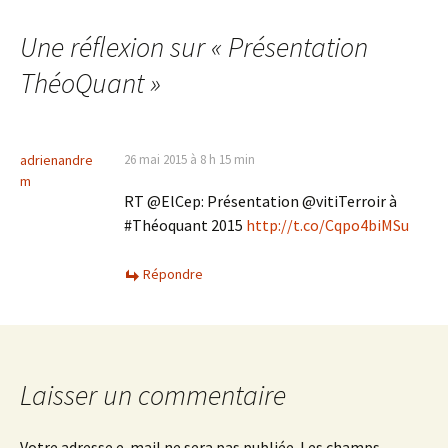
des
Une réflexion sur «
Présentation
articles
ThéoQuant
»
adrienandre
26 mai 2015 à 8 h 15 min
m
RT @ElCep: Présentation @vitiTerroir à
#Théoquant 2015
http://t.co/Cqpo4biMSu
Répondre
Laisser un commentaire
Votre adresse e-mail ne sera pas publiée.
Les champs