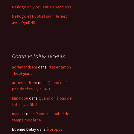
Netlogo on y revient en headless
Netlogo et HubNet sur internet
avec DynDNS
Commentaires récents
adrienandrem
dans
Présentation
ThéoQuant
adrienandrem
dans
Quand on à
pas de tête il y a GNU
kimaidou
dans
Quand on à pas de
tête il y a GNU
maieulr
dans
Pandoc la babel des
temps modèrne
Etienne Delay
dans
à propos