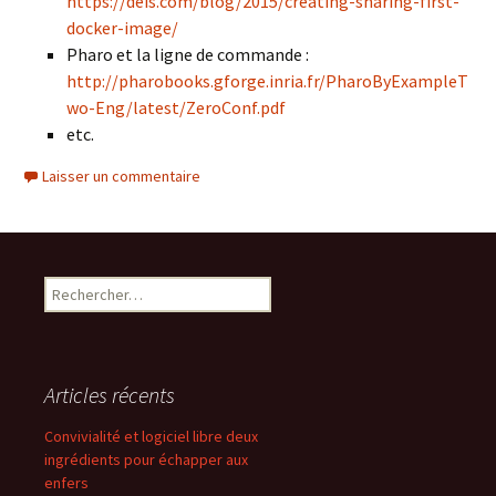
https://deis.com/blog/2015/creating-sharing-first-
docker-image/
Pharo et la ligne de commande :
http://pharobooks.gforge.inria.fr/PharoByExampleT
wo-Eng/latest/ZeroConf.pdf
etc.
Laisser un commentaire
Rechercher :
Articles récents
Convivialité et logiciel libre deux
ingrédients pour échapper aux
enfers