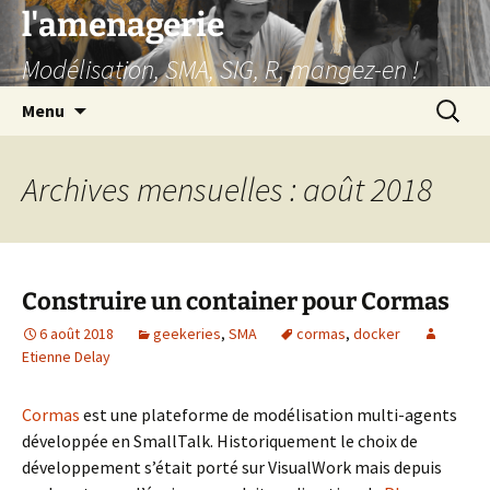
Aller
l'amenagerie
au
Modélisation, SMA, SIG, R, mangez-en !
contenu
Recherc
Menu
Archives mensuelles : août 2018
Construire un container pour Cormas
6 août 2018
geekeries
,
SMA
cormas
,
docker
Etienne Delay
Cormas
est une plateforme de modélisation multi-agents
développée en SmallTalk. Historiquement le choix de
développement s’était porté sur VisualWork mais depuis