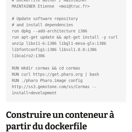
# Dockerfile author / maintainer

MAINTAINER Etienne  <moi@truc.fr>

# Update software repository

# and install dependencies

run dpkg --add-architecture i386

run apt-get update && apt-get install -y curl 
unzip libx11-6:i386 libgl1-mesa-glx:i386 
libfontconfig1:i386 libssl1.0.0:i386 
libcairo2:i386

RUN mkdir cormas && cd cormas

RUN curl https://get.pharo.org | bash

RUN ./pharo Pharo.image config 
http://ss3.gemstone.com/ss/Cormas --
install=development
Construire un conteneur à
partir du dockerfile