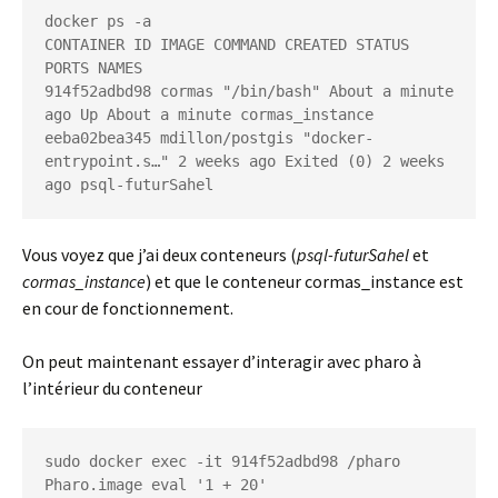
docker ps -a

CONTAINER ID IMAGE COMMAND CREATED STATUS 
PORTS NAMES

914f52adbd98 cormas "/bin/bash" About a minute 
ago Up About a minute cormas_instance

eeba02bea345 mdillon/postgis "docker-
entrypoint.s…" 2 weeks ago Exited (0) 2 weeks 
ago psql-futurSahel
Vous voyez que j’ai deux conteneurs (
psql-futurSahel
et
cormas_instance
) et que le conteneur cormas_instance est
en cour de fonctionnement.
On peut maintenant essayer d’interagir avec pharo à
l’intérieur du conteneur
sudo docker exec -it 914f52adbd98 /pharo 
Pharo.image eval '1 + 20'