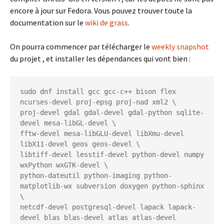
encore à jour sur Fedora. Vous pouvez trouver toute la
documentation sur le
wiki de grass
.
On pourra commencer par télécharger le
weekly snapshot
du projet , et installer les dépendances qui vont bien :
sudo dnf install gcc gcc-c++ bison flex 
ncurses-devel proj-epsg proj-nad xml2 \

proj-devel gdal gdal-devel gdal-python sqlite-
devel mesa-libGL-devel \

fftw-devel mesa-libGLU-devel libXmu-devel 
libX11-devel geos geos-devel \

libtiff-devel lesstif-devel python-devel numpy 
wxPython wxGTK-devel \

python-dateutil python-imaging python-
matplotlib-wx subversion doxygen python-sphinx 
\

netcdf-devel postgresql-devel lapack lapack-
devel blas blas-devel atlas atlas-devel