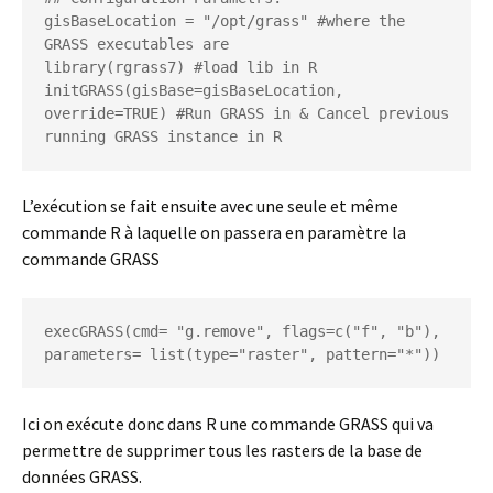
gisBaseLocation = "/opt/grass" #where the 
GRASS executables are

library(rgrass7) #load lib in R

initGRASS(gisBase=gisBaseLocation, 
override=TRUE) #Run GRASS in & Cancel previous 
running GRASS instance in R
L’exécution se fait ensuite avec une seule et même
commande R à laquelle on passera en paramètre la
commande GRASS
execGRASS(cmd= "g.remove", flags=c("f", "b"), 
parameters= list(type="raster", pattern="*"))
Ici on exécute donc dans R une commande GRASS qui va
permettre de supprimer tous les rasters de la base de
données GRASS.