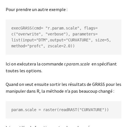
Pour prendre un autre exemple :
execGRASS(cmd= "r.param.scale", flags= 
c("overwrite", "verbose"), parameters= 
list(input="DTM",output="CURVATURE", size=5, 
method="profc", zscale=2.0))
Ici on exécutera la commande
r.param.scale
en spécifiant
toutes les options.
Quand on veut ensuite sortir les résultats de GRASS pour les
manipuler dans R, la méthode n’a pas beaucoup changé :
param.scale = raster(readRAST("CURVATURE"))