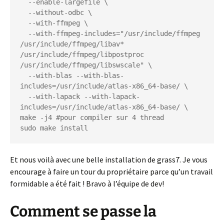
  --enable-largefile \

  --without-odbc \

  --with-ffmpeg \

  --with-ffmpeg-includes="/usr/include/ffmpeg 
/usr/include/ffmpeg/libav* 
/usr/include/ffmpeg/libpostproc 
/usr/include/ffmpeg/libswscale" \

  --with-blas --with-blas-
includes=/usr/include/atlas-x86_64-base/ \

  --with-lapack --with-lapack-
includes=/usr/include/atlas-x86_64-base/ \

make -j4 #pour compiler sur 4 thread

sudo make install
Et nous voilà avec une belle installation de grass7. Je vous
encourage à faire un tour du propriétaire parce qu’un travail
formidable a été fait ! Bravo à l’équipe de dev!
Comment se passe la