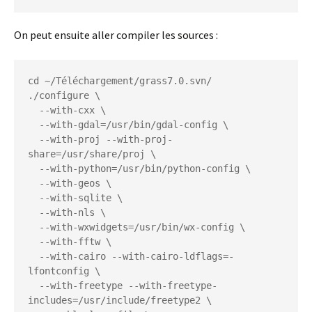
On peut ensuite aller compiler les sources :
cd ~/Téléchargement/grass7.0.svn/

./configure \

  --with-cxx \

  --with-gdal=/usr/bin/gdal-config \

  --with-proj --with-proj-
share=/usr/share/proj \

  --with-python=/usr/bin/python-config \

  --with-geos \

  --with-sqlite \

  --with-nls \

  --with-wxwidgets=/usr/bin/wx-config \

  --with-fftw \

  --with-cairo --with-cairo-ldflags=-
lfontconfig \

  --with-freetype --with-freetype-
includes=/usr/include/freetype2 \
