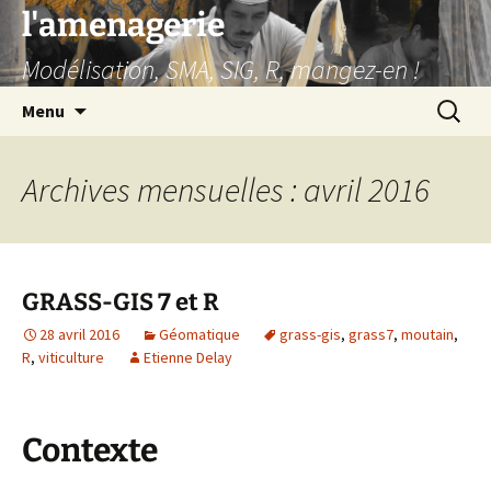
Aller
l'amenagerie
au
Modélisation, SMA, SIG, R, mangez-en !
contenu
Recherc
Menu
Archives mensuelles : avril 2016
GRASS-GIS 7 et R
28 avril 2016
Géomatique
grass-gis
,
grass7
,
moutain
,
R
,
viticulture
Etienne Delay
Contexte