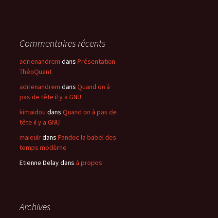
Commentaires récents
adrienandrem
dans
Présentation
ThéoQuant
adrienandrem
dans
Quand on à
pas de tête il y a GNU
kimaidou
dans
Quand on à pas de
tête il y a GNU
maieulr
dans
Pandoc la babel des
temps modèrne
Etienne Delay
dans
à propos
Archives