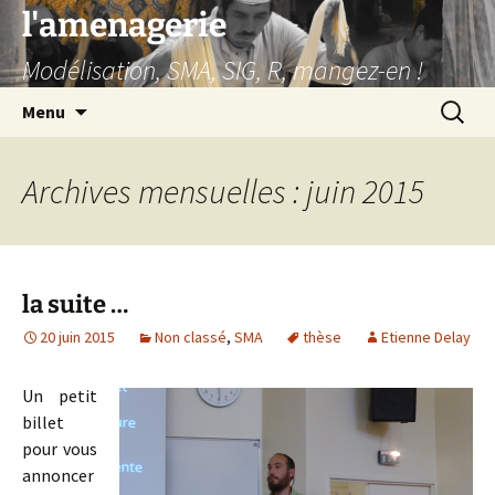
Aller
l'amenagerie
au
Modélisation, SMA, SIG, R, mangez-en !
contenu
Recherc
Menu
Archives mensuelles : juin 2015
la suite …
20 juin 2015
Non classé
,
SMA
thèse
Etienne Delay
Un petit
billet
pour vous
annoncer