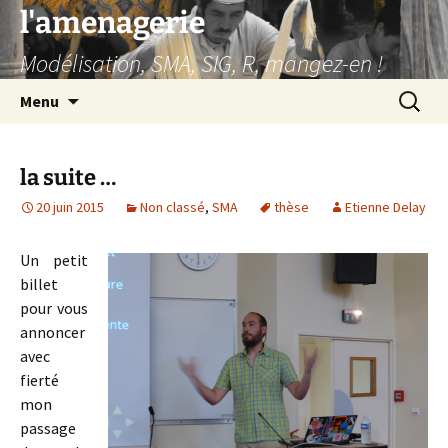
Aller
l'amenagerie
au
Modélisation, SMA, SIG, R, mangez-en !
contenu
Recherc
Menu
la suite …
20 juin 2015
Non classé
,
SMA
thèse
Etienne Delay
Un petit
billet
pour vous
annoncer
avec
fierté
mon
passage