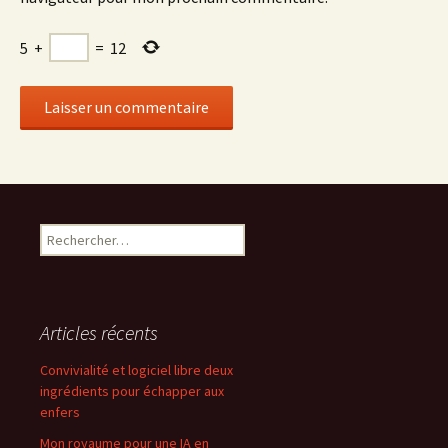
5
+
=
12
Rechercher :
Articles récents
Convivialité et logiciel libre deux
ingrédients pour échapper aux
enfers
Mon royaume pour une IA en