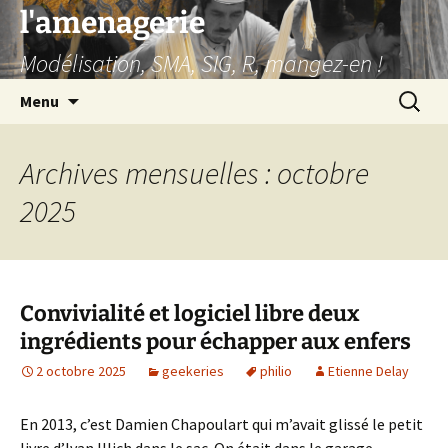
Aller
l'amenagerie
au
Modélisation, SMA, SIG, R, mangez-en !
contenu
Recherc
Menu
Archives mensuelles : octobre
2025
Convivialité et logiciel libre deux
ingrédients pour échapper aux enfers
2 octobre 2025
geekeries
philio
Etienne Delay
En 2013, c’est Damien Chapoulart qui m’avait glissé le petit