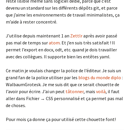
reste lisible même sans logiciel dédié, parce que c’est
devenu un standard sur les différents dépôts git, et parce
que j’aime les environnements de travail minimalistes, ça
m’aide à rester concentré.
J’utilise depuis maintenant 1 an
Zettlr
après avoir passé
pas mal de temps sur
atom
. Et j’en suis très satisfait ! Il
permet l’export en docx, odt, etc. quand je dois travailler
avec des collègues. Il supporte bien les entêtes yaml.
Ce matin je voulais changer la police de l’éditeur. Je suis un
grand fan de la police utiliser par les
blogs du monde diplo
:
WalbaumGrotesk. Je me suis dit que ce serait chouette de
l’avoir pour écrire. J’ai un peut
tâtonner
, mais
voilà
, il faut
aller dans Fichier → CSS personnalisé et ça permet pas mal
de choses.
Pour mois ça donne ça pour utilisé cette chouette font!