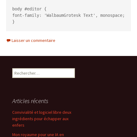
body #editor {
font-family: 'WalbaumGrotesk Text', monospace;
}
Laisser un commentaire
Rechercher :
Articles récents
Convivialité et logiciel libre deux
ingrédients pour échapper aux
enfers
Mon royaume pour une IA en