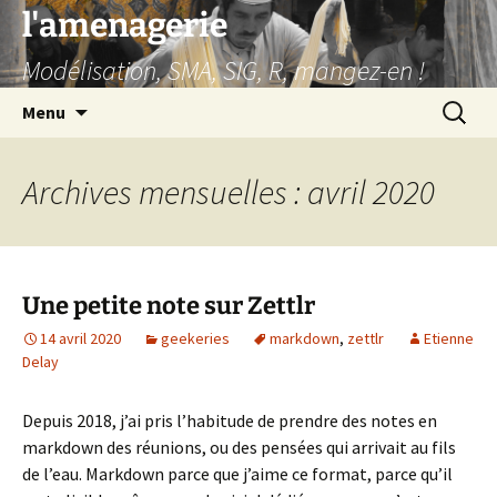
Aller
l'amenagerie
au
Modélisation, SMA, SIG, R, mangez-en !
contenu
Recherc
Menu
Archives mensuelles : avril 2020
Une petite note sur Zettlr
14 avril 2020
geekeries
markdown
,
zettlr
Etienne
Delay
Depuis 2018, j’ai pris l’habitude de prendre des notes en
markdown des réunions, ou des pensées qui arrivait au fils
de l’eau. Markdown parce que j’aime ce format, parce qu’il