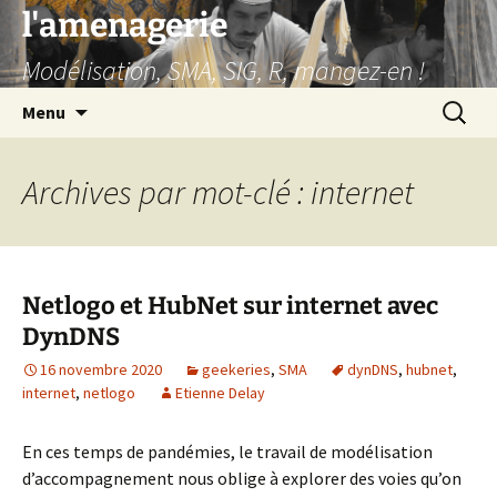
Aller
l'amenagerie
au
Modélisation, SMA, SIG, R, mangez-en !
contenu
Recherc
Menu
Archives par mot-clé : internet
Netlogo et HubNet sur internet avec
DynDNS
16 novembre 2020
geekeries
,
SMA
dynDNS
,
hubnet
,
internet
,
netlogo
Etienne Delay
En ces temps de pandémies, le travail de modélisation
d’accompagnement nous oblige à explorer des voies qu’on