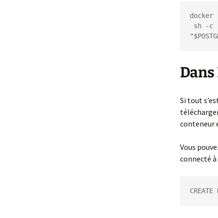
docker 
 sh -c 'exec psql -h "$POSTGRES_PORT_5432_TCP_ADDR" -p 
"$POSTG
Dans 
Si tout s’e
téléchargem
conteneur e
Vous pouvez
connecté à 
CREATE 