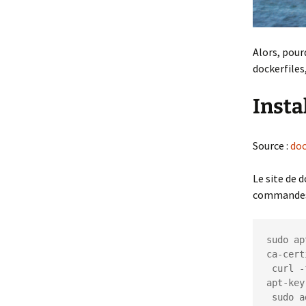
Alors, pour
dockerfiles
Insta
Source :
do
Le site de d
commandes 
sudo ap
ca-cert
 curl -fsSL https://apt.dockerproject.org/gpg | sudo apt-key add - 
apt-key
 sudo add-apt-repository "deb https://apt.dockerproject.org/repo/ \
