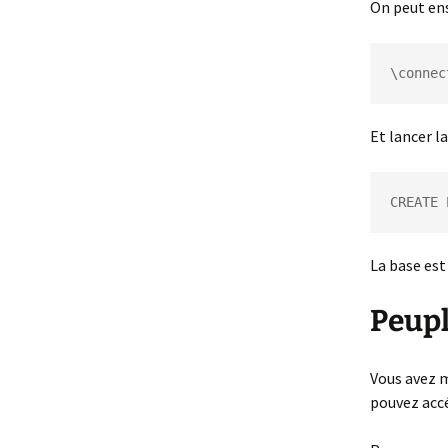
On peut ens
\connec
Et lancer 
CREATE 
La base est
Peupl
Vous avez m
pouvez accé