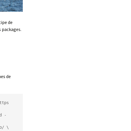
cipe de
s packages.
nes de
tps 