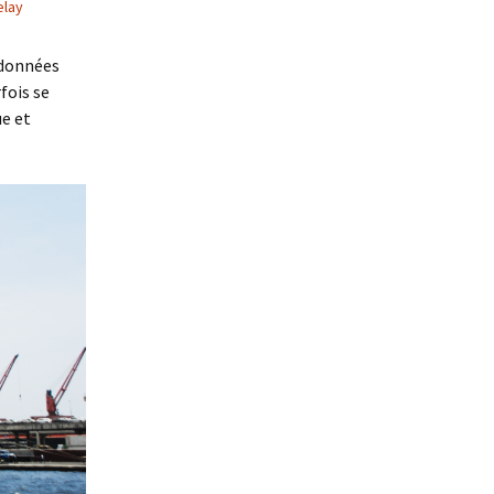
elay
e données
rfois se
ue et