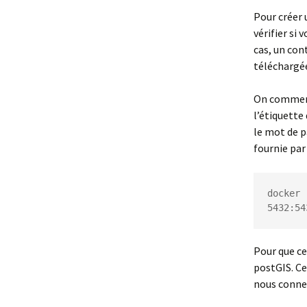
Pour créer 
vérifier si 
cas, un con
téléchargée
On commence
l’étiquette
le mot de p
fournie par 
docker 
5432:54
Pour que ce
postGIS. Ce
nous conne