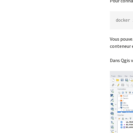
Pour connaî
docker 
Vous pouvez
conteneur e
Dans Qgis v