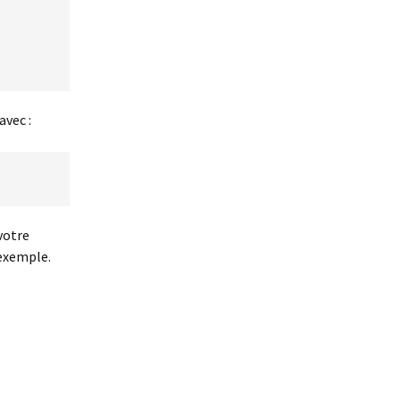
avec :
votre
 exemple.