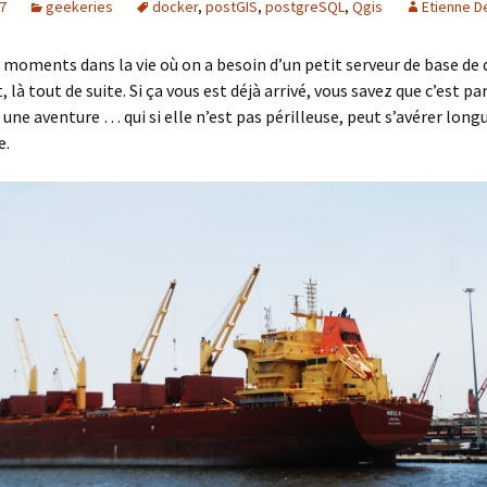
7
geekeries
docker
,
postGIS
,
postgreSQL
,
Qgis
Etienne D
es moments dans la vie où on a besoin d’un petit serveur de base d
là tout de suite. Si ça vous est déjà arrivé, vous savez que c’est pa
 une aventure … qui si elle n’est pas périlleuse, peut s’avérer long
e.