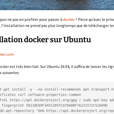
quoi ne pas en profiter pour passer à
docker
? Parce qu’avec le prin
, l’installation ne prend pas plus longtemps que de télécharger le
llation docker sur Ubuntu
cker.com
ocker est très bien fait. Sur Ubuntu 16.04, il suffira de lancer les lig
suivantes.
t-get install -y --no-install-recommends apt-transport-ht
ificates curl software-properties-common

 fingerprint 58118E89F3A912897C070ADBF76221572C52609D
