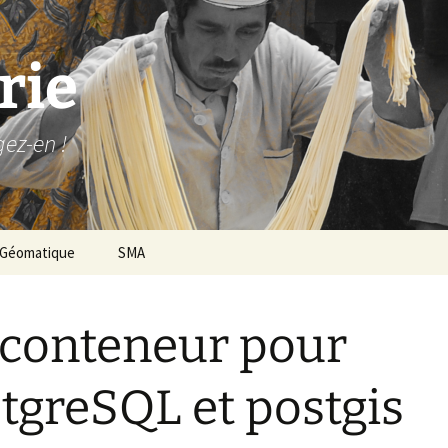
rie
gez-en !
Géomatique
SMA
conteneur pour
tgreSQL et postgis