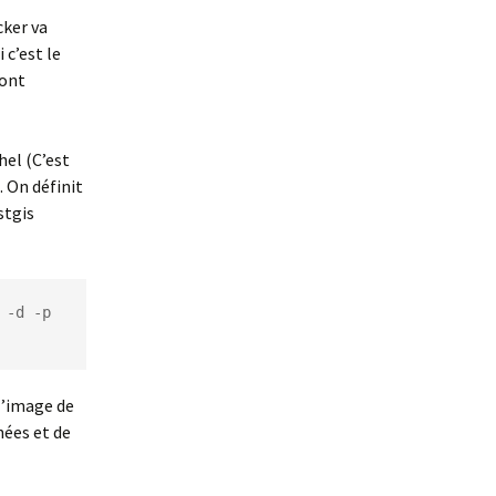
cker va
 c’est le
ront
hel (C’est
. On définit
stgis
-d -p 
 l’image de
nées et de