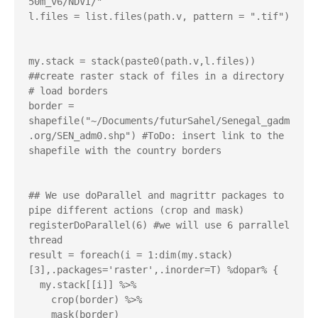
50m_v6/NDVI/"

l.files = list.files(path.v, pattern = ".tif")

my.stack = stack(paste0(path.v,l.files)) 
##create raster stack of files in a directory

# load borders

border = 
shapefile("~/Documents/futurSahel/Senegal_gadm
.org/SEN_adm0.shp") #ToDo: insert link to the 
shapefile with the country borders

## We use doParallel and magrittr packages to 
pipe different actions (crop and mask)

registerDoParallel(6) #we will use 6 parrallel 
thread

result = foreach(i = 1:dim(my.stack)
[3],.packages='raster',.inorder=T) %dopar% {

  my.stack[[i]] %>% 

    crop(border) %>%

    mask(border)
