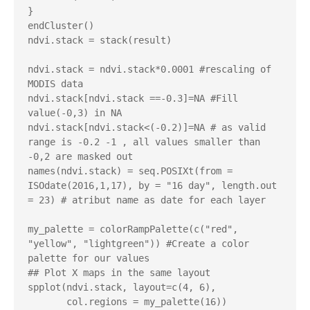
}

endCluster()

ndvi.stack = stack(result)

ndvi.stack = ndvi.stack*0.0001 #rescaling of 
MODIS data

ndvi.stack[ndvi.stack ==-0.3]=NA #Fill 
value(-0,3) in NA

ndvi.stack[ndvi.stack<(-0.2)]=NA # as valid 
range is -0.2 -1 , all values smaller than 
-0,2 are masked out

names(ndvi.stack) = seq.POSIXt(from = 
ISOdate(2016,1,17), by = "16 day", length.out 
= 23) # atribut name as date for each layer

my_palette = colorRampPalette(c("red", 
"yellow", "lightgreen")) #Create a color 
palette for our values

## Plot X maps in the same layout

spplot(ndvi.stack, layout=c(4, 6),

       col.regions = my_palette(16))