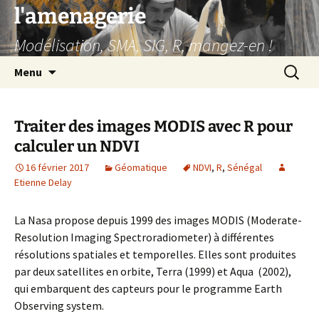
Aller
l'amenagerie
au
Modélisation, SMA, SIG, R, mangez-en !
contenu
Recherc
Menu
Traiter des images MODIS avec R pour
calculer un NDVI
16 février 2017
Géomatique
NDVI
,
R
,
Sénégal
Etienne Delay
La Nasa propose depuis 1999 des images MODIS (Moderate-
Resolution Imaging Spectroradiometer) à différentes
résolutions spatiales et temporelles. Elles sont produites
par deux satellites en orbite, Terra (1999) et Aqua (2002),
qui embarquent des capteurs pour le programme Earth
Observing system.