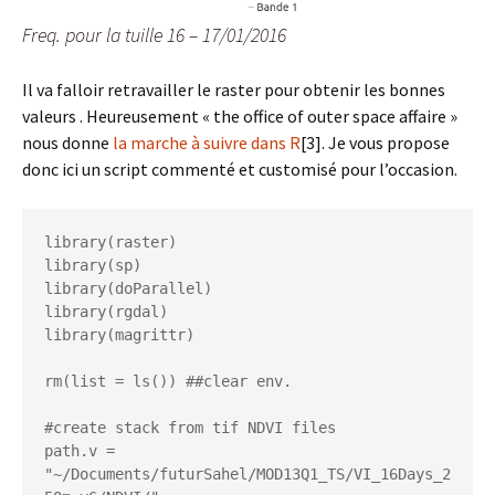
Freq. pour la tuille 16 – 17/01/2016
Il va falloir retravailler le raster pour obtenir les bonnes
valeurs . Heureusement « the office of outer space affaire »
nous donne
la marche à suivre dans R
[3]. Je vous propose
donc ici un script commenté et customisé pour l’occasion.
library(raster)  

library(sp)

library(doParallel)

library(rgdal)

library(magrittr)

rm(list = ls()) ##clear env.

#create stack from tif NDVI files

path.v = 
"~/Documents/futurSahel/MOD13Q1_TS/VI_16Days_2