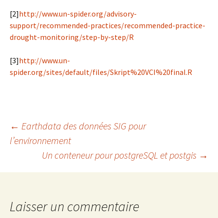
[2]
http://www.un-spider.org/advisory-
support/recommended-practices/recommended-practice-
drought-monitoring/step-by-step/R
[3]
http://www.un-
spider.org/sites/default/files/Skript%20VCI%20final.R
Navigation
←
Earthdata des données SIG pour
l’environnement
Un conteneur pour postgreSQL et postgis
→
des
articles
Laisser un commentaire