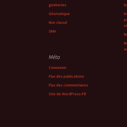
geekeries
l
Géomatique
I
p
Non classé
r
SMA
N
N
a
Méta
Connexion
Flux des publications
Flux des commentaires
Site de WordPress-FR