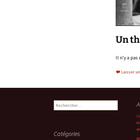
Un th
Il n’y a pa
Laisser u
Rechercher :
A
C
i
e
Catégories
M