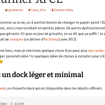
geekeries
Linux
,
xfce
Etienne Delay
comme va la vie, on à parfois besoin de changer le papier peint ! D
ois, mon Linux tombait en petites pièces. De petits dysfonction
pas gênants. Et puis un jour de grisaille, on se dit que ça suffit ! Je 
tall de
manjaro
(ce dériver d’
Archlinux
) avec XFCE.
ne bien, mais je cherchais quelque chose d’un peut plus
eye candy.
per paramétrable ! Ici quelques idées de choses à installer pour s’
 un dock léger et minimal
lank
, ce chouette dock qui est disponible dans les dépôts officiels
cman -S plank