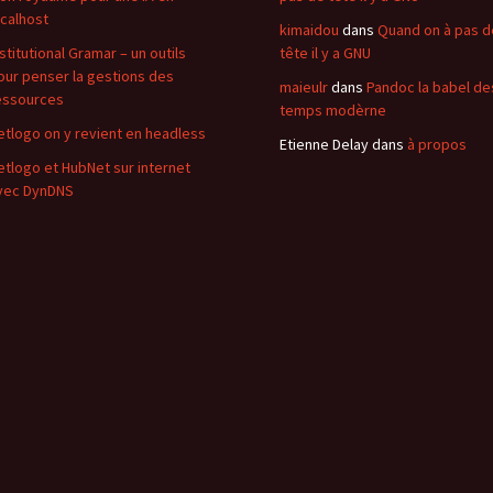
ocalhost
kimaidou
dans
Quand on à pas d
nstitutional Gramar – un outils
tête il y a GNU
our penser la gestions des
maieulr
dans
Pandoc la babel de
essources
temps modèrne
etlogo on y revient en headless
Etienne Delay
dans
à propos
etlogo et HubNet sur internet
vec DynDNS