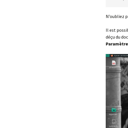
N’oubliez p
Il est poss
déçu du doc
Paramètres