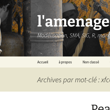
Aller
au
contenu
l'amenage
Modélisation, SMA, SIG, R, man
Accueil
à propos
Non classé
Archives par mot-clé : xfc
Pea