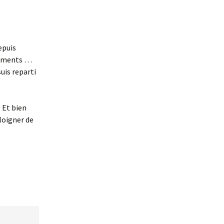
epuis
nements …
suis reparti
.. Et bien
éloigner de