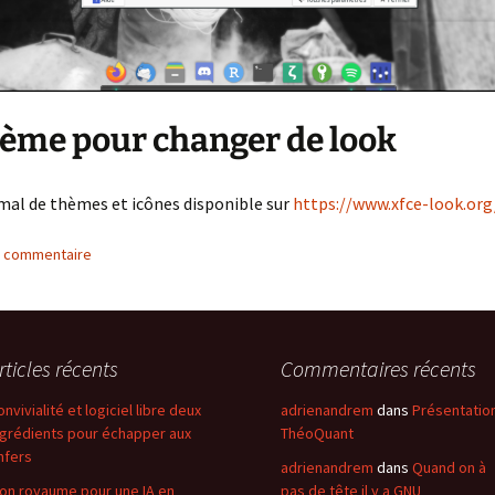
ème pour changer de look
s mal de thèmes et icônes disponible sur
https://www.xfce-look.org
n commentaire
rticles récents
Commentaires récents
onvivialité et logiciel libre deux
adrienandrem
dans
Présentatio
ngrédients pour échapper aux
ThéoQuant
nfers
adrienandrem
dans
Quand on à
on royaume pour une IA en
pas de tête il y a GNU