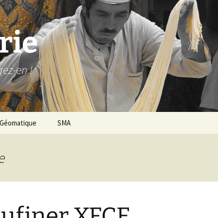
rie
gez-en !
Géomatique
SMA
e
ufiner XFCE