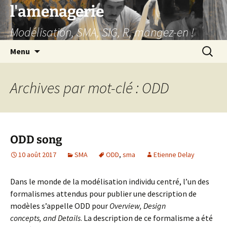
Aller
l'amenagerie
au
Modélisation, SMA, SIG, R, mangez-en !
contenu
Recherc
Menu
Archives par mot-clé : ODD
ODD song
10 août 2017
SMA
ODD
,
sma
Etienne Delay
Dans le monde de la modélisation individu centré, l’un des
formalismes attendus pour publier une description de
modèles s’appelle ODD pour
Overview, Design
concepts, and Details
. La description de ce formalisme a été