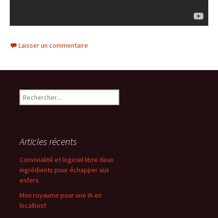
Laisser un commentaire
Rechercher :
Articles récents
Convivialité et logiciel libre deux
ingrédients pour échapper aux
enfers
Mon royaume pour une IA en
localhost