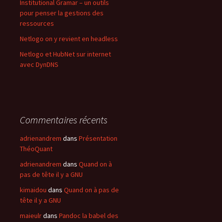
Institutional Gramar – un outils
pour penser la gestions des
ressources
Netlogo on y revient en headless
Netlogo et HubNet sur internet
avec DynDNS
Commentaires récents
adrienandrem
dans
Présentation
ThéoQuant
adrienandrem
dans
Quand on à
pas de tête il y a GNU
kimaidou
dans
Quand on à pas de
tête il y a GNU
maieulr
dans
Pandoc la babel des