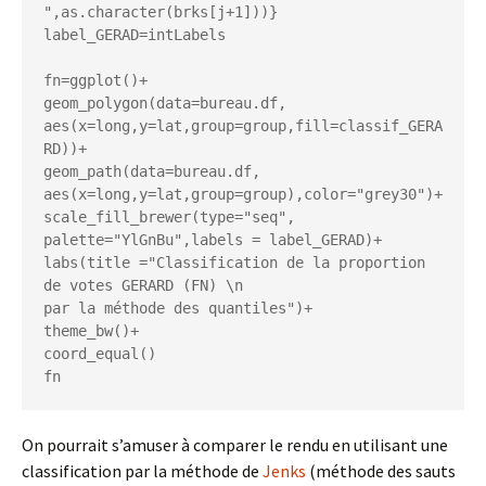
",as.character(brks[j+1]))}

label_GERAD=intLabels

fn=ggplot()+

geom_polygon(data=bureau.df, 
aes(x=long,y=lat,group=group,fill=classif_GERA
RD))+

geom_path(data=bureau.df, 
aes(x=long,y=lat,group=group),color="grey30")+

scale_fill_brewer(type="seq", 
palette="YlGnBu",labels = label_GERAD)+

labs(title ="Classification de la proportion 
de votes GERARD (FN) \n

par la méthode des quantiles")+

theme_bw()+

coord_equal()

On pourrait s’amuser à comparer le rendu en utilisant une
classification par la méthode de
Jenks
(méthode des sauts