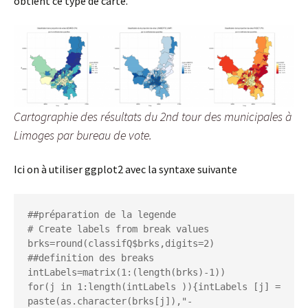
obtient ce type de carte.
Cartographie des résultats du 2nd tour des municipales à
Limoges par bureau de vote.
Ici on à utiliser ggplot2 avec la syntaxe suivante
##préparation de la legende

# Create labels from break values

brks=round(classifQ$brks,digits=2) 
##definition des breaks

intLabels=matrix(1:(length(brks)-1))

for(j in 1:length(intLabels )){intLabels [j] = 
paste(as.character(brks[j]),"-