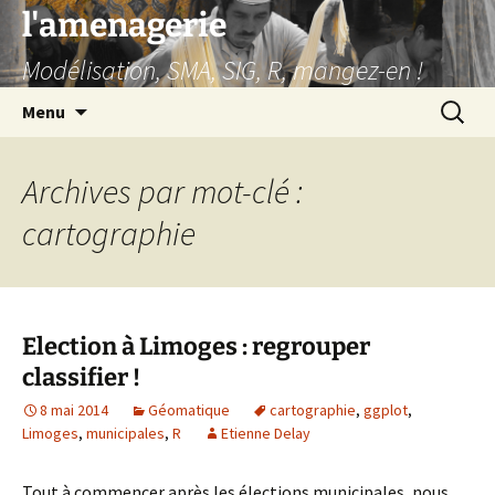
Aller
l'amenagerie
au
Modélisation, SMA, SIG, R, mangez-en !
contenu
Recherc
Menu
Archives par mot-clé :
cartographie
Election à Limoges : regrouper
classifier !
8 mai 2014
Géomatique
cartographie
,
ggplot
,
Limoges
,
municipales
,
R
Etienne Delay
Tout à commencer après les élections municipales, nous