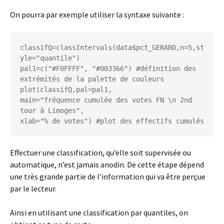
On pourra par exemple utiliser la syntaxe suivante :
classifQ=classIntervals(data$pct_GERARD,n=5,st
yle="quantile")

pal1=c("#F0FFFF", "#003366") #définition des 
extrémités de la palette de couleurs

plot(classifQ,pal=pal1,

main="fréquence cumulée des votes FN \n 2nd 
tour à Limoges",

xlab="% de votes") #plot des effectifs cumulés
Effectuer une classification, qu’elle soit supervisée ou
automatique, n’est jamais anodin. De cette étape dépend
une très grande partie de l’information qui va être perçue
par le lecteur.
Ainsi en utilisant une classification par quantiles, on