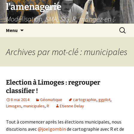
Aller
l'amenagerie
au
Modélisation, SMA, SIG, R, mangez-en !
contenu
Recherc
Menu
Archives par mot-clé : municipales
Election à Limoges : regrouper
classifier !
8 mai 2014
Géomatique
cartographie
,
ggplot
,
Limoges
,
municipales
,
R
Etienne Delay
Tout à commencer après les élections municipales, nous
discutions avec
@joelgombin
de cartographie avec R et de