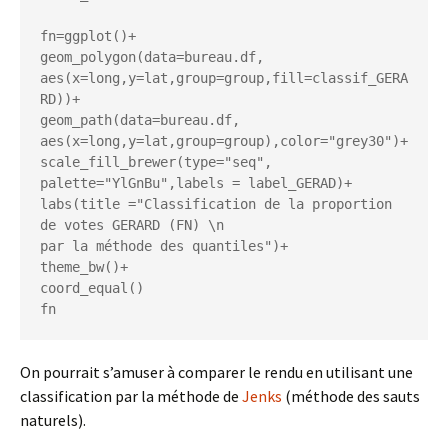
fn=ggplot()+

geom_polygon(data=bureau.df, 
aes(x=long,y=lat,group=group,fill=classif_GERA
RD))+

geom_path(data=bureau.df, 
aes(x=long,y=lat,group=group),color="grey30")+

scale_fill_brewer(type="seq", 
palette="YlGnBu",labels = label_GERAD)+

labs(title ="Classification de la proportion 
de votes GERARD (FN) \n

par la méthode des quantiles")+

theme_bw()+

coord_equal()

On pourrait s’amuser à comparer le rendu en utilisant une
classification par la méthode de
Jenks
(méthode des sauts
naturels).