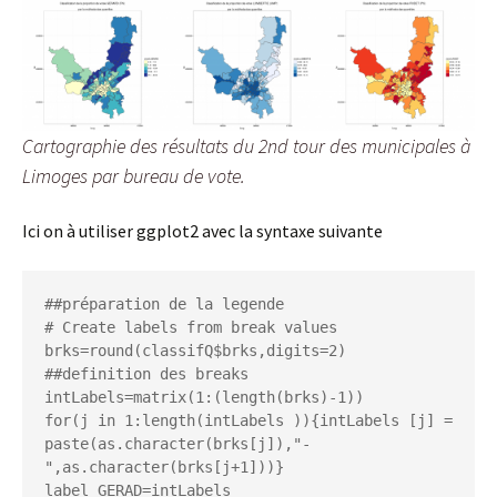
Cartographie des résultats du 2nd tour des municipales à
Limoges par bureau de vote.
Ici on à utiliser ggplot2 avec la syntaxe suivante
##préparation de la legende

# Create labels from break values

brks=round(classifQ$brks,digits=2) 
##definition des breaks

intLabels=matrix(1:(length(brks)-1))

for(j in 1:length(intLabels )){intLabels [j] = 
paste(as.character(brks[j]),"-
",as.character(brks[j+1]))}

label_GERAD=intLabels
