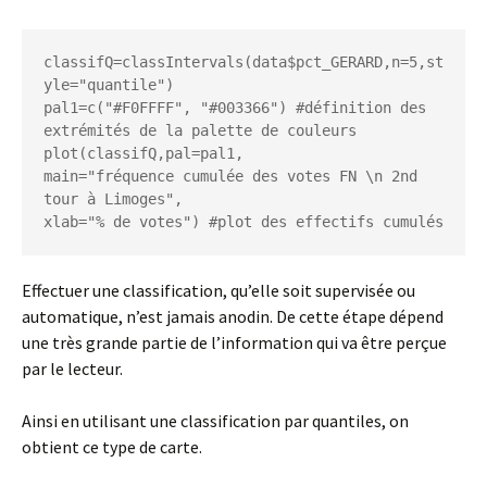
classifQ=classIntervals(data$pct_GERARD,n=5,st
yle="quantile")

pal1=c("#F0FFFF", "#003366") #définition des 
extrémités de la palette de couleurs

plot(classifQ,pal=pal1,

main="fréquence cumulée des votes FN \n 2nd 
tour à Limoges",

xlab="% de votes") #plot des effectifs cumulés
Effectuer une classification, qu’elle soit supervisée ou
automatique, n’est jamais anodin. De cette étape dépend
une très grande partie de l’information qui va être perçue
par le lecteur.
Ainsi en utilisant une classification par quantiles, on
obtient ce type de carte.