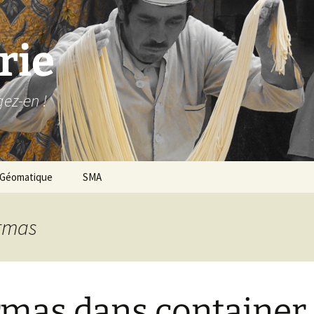
rie
gez-en !
Géomatique
SMA
ormas
mas dans container