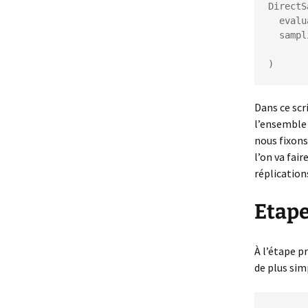
DirectS
  evaluation = model hook CSVHook(workDirectory / "results.csv"),

  sampling = (numberOfFires in (1 to 10)) x

             (seed in (UniformDis
)
Dans ce scr
l’ensemble 
nous fixons
l’on va fair
réplication
Etape 
À l’étape pr
de plus simp