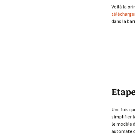
Voilà la pr
télécharger
dans la barr
Etape
Une fois que
simplifier 
le modèle d
automate ce