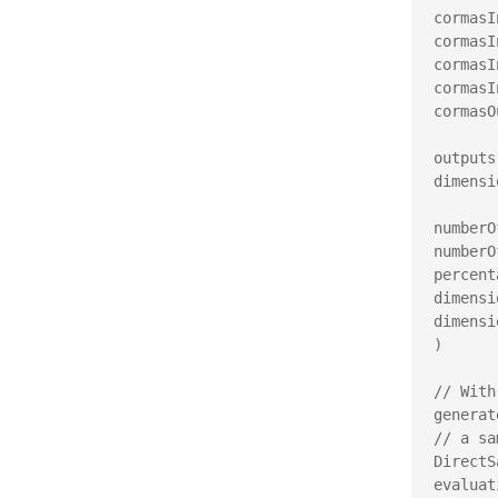
cormasI
cormasI
cormasI
cormasI
cormasO
outputs
dimensi
numberO
numberO
percent
dimensi
dimensi
)

// With
generate
// a sa
DirectS
evaluat