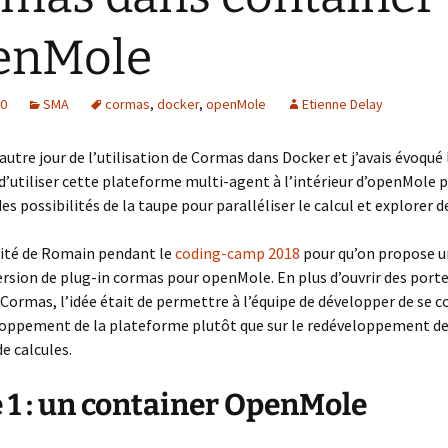
enMole
20
SMA
cormas
,
docker
,
openMole
Etienne Delay
’autre jour de l’utilisation de Cormas dans Docker et j’avais évoqué 
 d’utiliser cette plateforme multi-agent à l’intérieur d’openMole 
des possibilités de la taupe pour paralléliser le calcul et explorer 
fité de Romain pendant le
coding-camp 2018
pour qu’on propose 
rsion de plug-in cormas pour openMole. En plus d’ouvrir des port
 Cormas, l’idée était de permettre à l’équipe de développer de se 
eloppement de la plateforme plutôt que sur le redéveloppement d
e calcules.
 1 : un container OpenMole