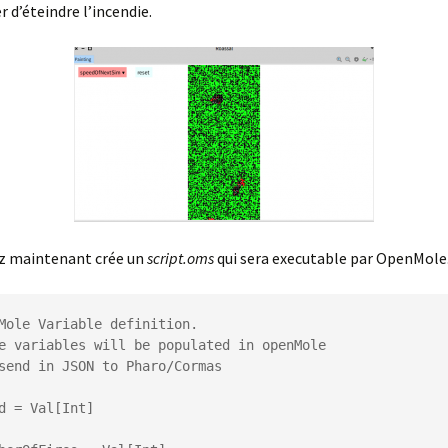
r d’éteindre l’incendie.
z maintenant crée un
script.oms
qui sera executable par OpenMole
Mole Variable definition.

e variables will be populated in openMole

send in JSON to Pharo/Cormas

d = Val[Int]
