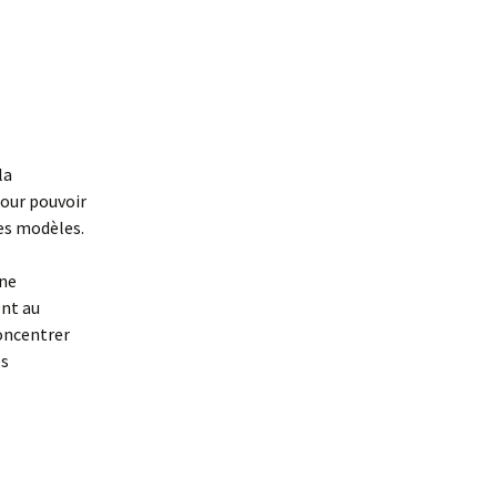
la
pour pouvoir
des modèles.
une
ent au
concentrer
es