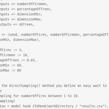
nputs += numberOfFiremen,

nputs += percentageOfTrees,

nputs += dimensionMin,

nputs += dimensionMax,

utputs += nbTrees,

 += (seed, numberOfFires, numberOfFiremen, percentageOfTr
onMin, dimensionMax),

fFires := 3,

fFiremen := 10,

ageOfTrees := 0.65,

onMin := 60,

onMax := 80

 the DirectSampling() method you define an easy wait to 


mpling for numberOfFires between 1 to 10.

ampling(

ion = model hook CSVHook(workDirectory / "results.csv"),
