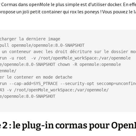
 Cormas dans openMole le plus simple est d’utiliser docker. En effe
opose un joli petit container qui rox les poneys ! Vous pouvez le 
charger la derniere image

pull openmole/openmole:8.0-SNAPSHOT

 un conteneur avec les droit décriture sur le dossier mon
run -u root  -v /root/openMole_workSpace:/var/openmole 
e/openmole:8.0-SNAPSHOT chown -R openmole:openmole 
enmole/

er le contener en mode detache

run --cap-add=SYS_PTRACE --security-opt seccomp=unconfine
43 -v /root/openMole_workSpace:/var/openmole/ 
e/openmole:8.0-SNAPSHOT

 2 : le plug-in cormas pour Ope