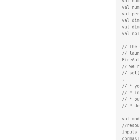
val num
val num
val per
val dim
val dim
val nbT
// The 
// laun
FireAut
// we r
// set(
:

// * yo
// * in
// * ou
// * de
val mod
//resou
inputs 
cormasI