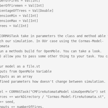
berOfFires = Val[Int]

berOfFiremen = Val[Int]

centageOfTrees = Val[Double]

ensionMin = Val[Int]

ensionMax = Val[Int]

rees = Val[Int]

CORMASTask take in parameters the class and method able t
ch our simulation. In OUr case using the Cormas-Model-
omata

un a methods build for OpenMole. You can take a look.

) allow you to pass some other thing to your task. You ca
ur model as a file.st

puts from OpenMole Variable

tputs as an array

fined parameters how doesn't change between simulation.

el = CORMASTask("CMFireAutomataModel simuOpenMole") set (
rces += workDirectory / "Cormas-Model-FireAutomata.st",

+= seed,

nputs += numberOfFires,
