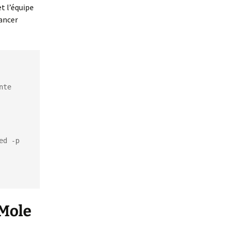
t l’équipe
lancer
te

d -p 
nMole