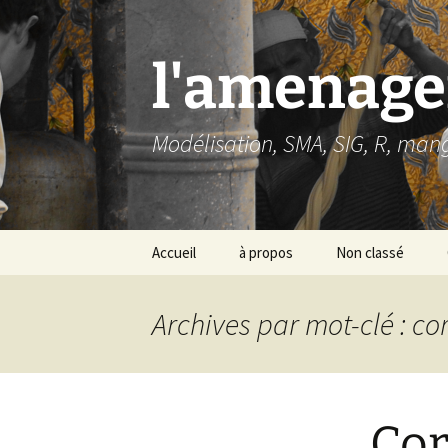
Aller
au
contenu
l'amenage
Modélisation, SMA, SIG, R, man
Accueil
à propos
Non classé
Archives par mot-clé : c
Cor