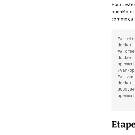
Pour tester
openMole pr
comme ça :
## tele
docker 
## cree
docker 
openmol
/var/op
## lanc
docker 
8080:84
openmol
Etape