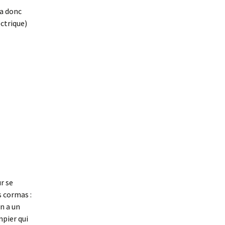
ra donc
ectrique)
ur se
s cormas :
on a un
mpier qui