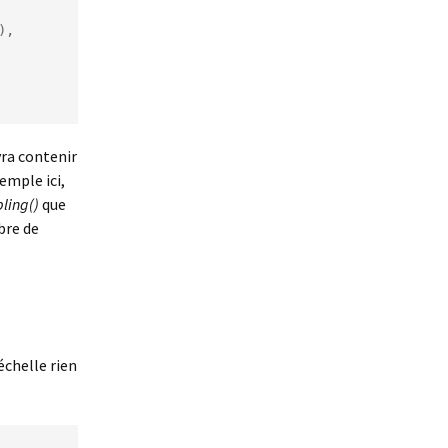
vra contenir
emple ici,
ling()
que
mbre de
échelle rien