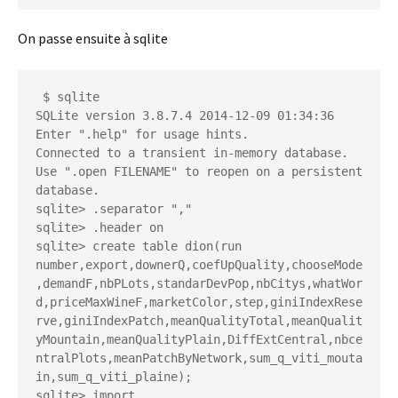
On passe ensuite à sqlite
 $ sqlite

SQLite version 3.8.7.4 2014-12-09 01:34:36

Enter ".help" for usage hints.

Connected to a transient in-memory database.

Use ".open FILENAME" to reopen on a persistent 
database.

sqlite> .separator ","

sqlite> .header on

sqlite> create table dion(run 
number,export,downerQ,coefUpQuality,chooseMode
,demandF,nbPLots,standarDevPop,nbCitys,whatWor
d,priceMaxWineF,marketColor,step,giniIndexRese
rve,giniIndexPatch,meanQualityTotal,meanQualit
yMountain,meanQualityPlain,DiffExtCentral,nbce
ntralPlots,meanPatchByNetwork,sum_q_viti_mouta
in,sum_q_viti_plaine);

sqlite>.import 