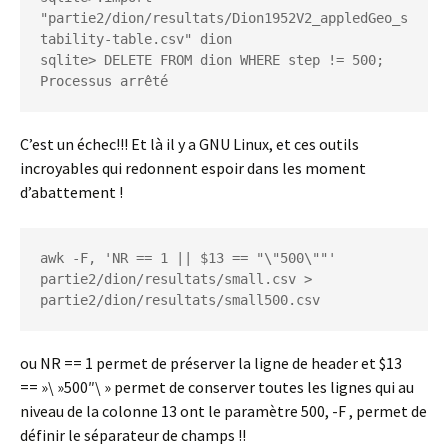
"partie2/dion/resultats/Dion1952V2_appledGeo_s
tability-table.csv" dion

sqlite> DELETE FROM dion WHERE step != 500;

Processus arrêté
C’est un échec!!! Et là il y a GNU Linux, et ces outils
incroyables qui redonnent espoir dans les moment
d’abattement !
awk -F, 'NR == 1 || $13 == "\"500\""' 
partie2/dion/resultats/small.csv > 
partie2/dion/resultats/small500.csv
ou NR == 1 permet de préserver la ligne de header et $13
== »\ »500″\ » permet de conserver toutes les lignes qui au
niveau de la colonne 13 ont le paramètre 500, -F , permet de
définir le séparateur de champs !!