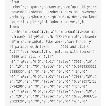
"[run 
number]","export","downerQ","coefUpQuality","c
hooseMode","demandF","nbPLots","standarDevPop"
,"nbCitys","whatWord","priceMaxWineF","marketC
olor","[step]","gini-index-reserve","gini-
index-
patch","meanQualityTotal","meanQualityMountain
","meanQualityPlain","DiffExtCentral","nbcentr
alPlots","meanPatchByNetwork","sum [quality] 
of patches with [owner != -9999 and alti < 
0.1]","sum [quality] of patches with [owner != 
-9999 and alti >= 0.1]"

"3","false","0.5","0.01","false","7000","10","
2","10","0","70","false","0","0","0.0708333333
3333335","0","0","0","0","0","0","48","0"

"4","false","0.5","0.01","false","7000","10","
2","10","0","70","false","0","0","0.0428571428
5714286","0","0","0","0","0","0","42","0"

"2","false","0.5","0.01","false","7000","10","
2","10","0","70","false","0","0","0.0534883720
9302328","0","0","0","0","0","0","43","0"