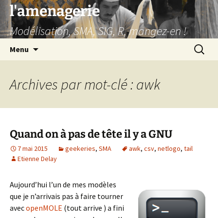
Aller
l'amenagerie
au
Modélisation, SMA, SIG, R, mangez-en !
contenu
Recherc
Menu
Archives par mot-clé : awk
Quand on à pas de tête il y a GNU
7 mai 2015
geekeries
,
SMA
awk
,
csv
,
netlogo
,
tail
Etienne Delay
Aujourd’hui l’un de mes modèles
que je n’arrivais pas à faire tourner
avec
openMOLE
(tout arrive ) a fini