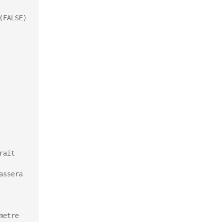
FALSE) 
ait 
ssera 
etre 