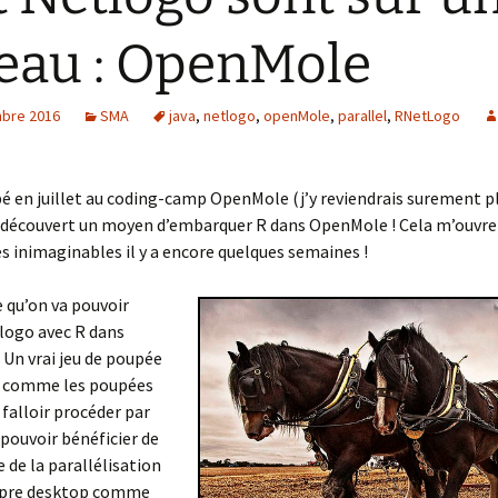
eau : OpenMole
bre 2016
SMA
java
,
netlogo
,
openMole
,
parallel
,
RNetLogo
ipé en juillet au coding-camp OpenMole (j’y reviendrais surement pl
ai découvert un moyen d’embarquer R dans OpenMole ! Cela m’ouvre
s inimaginables il y a encore quelques semaines !
e qu’on va pouvoir
logo avec R dans
Un vrai jeu de poupée
is comme les poupées
a falloir procéder par
pouvoir bénéficier de
e de la parallélisation
opre desktop comme