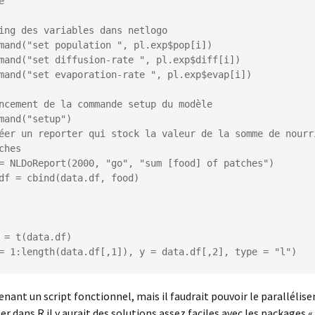


ches

 = t(data.df)

= 1:length(data.df[,1]), y = data.df[,2], type = "l")
nant un script fonctionnel, mais il faudrait pouvoir le paralléliser
ter dans R il y aurait des solutions assez faciles avec les packages 