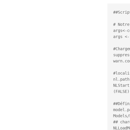
##Scrip
# Notre
args<-c
args <-
#Charge
suppres
warn.co
#locali
nl.path
NLStart
(FALSE)
##Défin
model.p
Models/
## char
NLLoadM