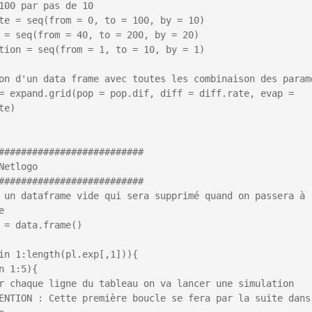
100 par pas de 10

te = seq(from = 0, to = 100, by = 10)

 = seq(from = 40, to = 200, by = 20)

tion = seq(from = 1, to = 10, by = 1)

on d'un data frame avec toutes les combinaison des paramè
= expand.grid(pop = pop.dif, diff = diff.rate, evap = 
te)

##########################

Netlogo

##########################

 un dataframe vide qui sera supprimé quand on passera à 


 = data.frame()

in 1:length(pl.exp[,1])){

n 1:5){
