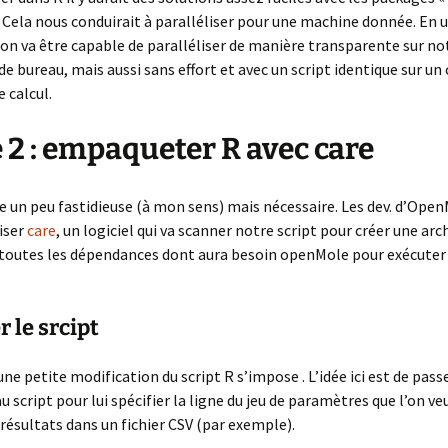
». Cela nous conduirait à paralléliser pour une machine donnée. En u
n va être capable de paralléliser de manière transparente sur no
de bureau, mais aussi sans effort et avec un script identique sur un 
e calcul.
 2 : empaqueter R avec care
pe un peu fastidieuse (à mon sens) mais nécessaire. Les dev. d’Ope
liser
care
, un logiciel qui va scanner notre script pour créer une arc
toutes les dépendances dont aura besoin openMole pour exécuter
r le srcipt
une petite modification du script R s’impose . L’idée ici est de pass
 script pour lui spécifier la ligne du jeu de paramètres que l’on ve
 résultats dans un fichier CSV (par exemple).