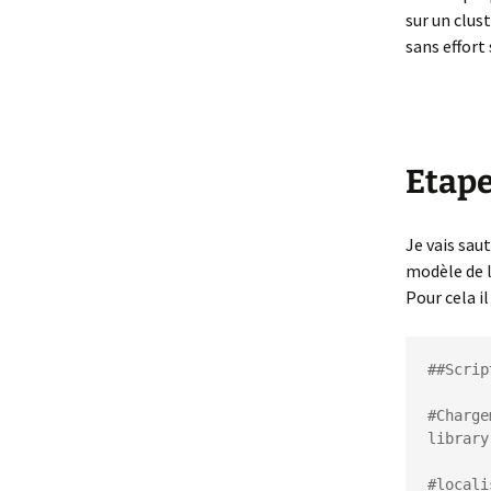
sur un clust
sans effort
Etape
Je vais sau
modèle de la
Pour cela i
##Scrip
#Charge
library
#locali