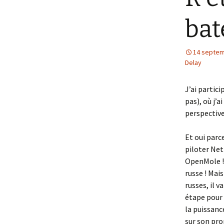
bat
14 septem
Delay
J’ai partic
pas), où j’
perspective
Et oui parc
piloter Net
OpenMole ! 
russe ! Ma
russes, il v
étape pour 
la puissanc
sur son pr