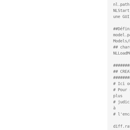
nl.path
NLStart
une GUI

##Défin
model.p
Models/
## char
NLLoadM
#######
## CREA
#######
# Ici o
# Pour 
plus 

# judic
à 

# l'enc
diff.ra