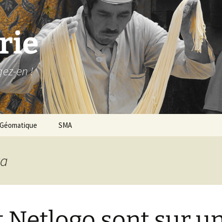
rie
gez-en !
Géomatique
SMA
va
t Netlogo sont sur u