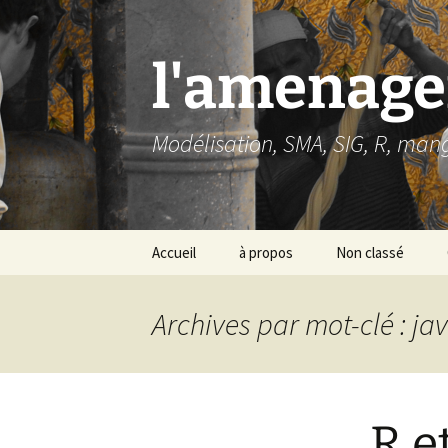
Aller
au
contenu
l'amenage
Modélisation, SMA, SIG, R, man
Accueil
à propos
Non classé
Archives par mot-clé : ja
R e