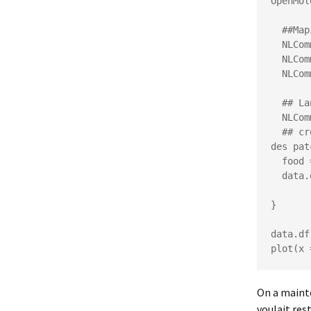
OpenMole
  ##Maping des variables dans netlogo

  NLCommand("set population ", pl.exp$pop[i])

  NLCommand("set diffusion-rate ", pl.exp$diff[i])

  NLCommand("set evaporation-rate ", pl.exp$evap[i])

  ## Lancement de la commande setup du modèle

  NLCommand("setup")

  ## créer un reporter qui stock la valeur de la somme de nourriture 
des pat
  food = NLDoReport(2000, "go", "sum [food] of patches")

  data.df = cbind(data.df, food)

}

data.df
plot(x 
On a mainte
voulait res