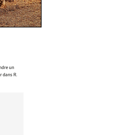
ndre un
r dans R.