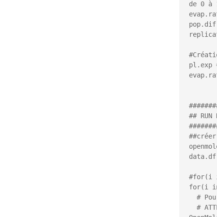
de 0 à 
evap.ra
pop.dif
replica
#Créati
pl.exp 
evap.ra
#######
## RUN 
#######
##créer
openmole
data.df
#for(i 
for(i i
  # Pour chaque ligne du tableau on va lancer une simulation

  # ATTENTION : Cette première boucle se fera par la suite dans 