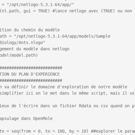
 = "/opt/netlogo-5.3.1-64/app/"

(nl.path, gui = TRUE) #lance netlogo avec (TRUE) ou non (
ition du chemin du modèle

ath = "/opt/netlogo-5.3.1-64/app/models/Sample 
Biology/Ants.nlogo"

gement du modèle dans netlogo

odel(model.path)

##########################

TION DU PLAN D'EXPERIENCE

##########################

n va définir le domaine d'exploration de notre modèle

simplifier ici on le met dans le même script, mais il ser
ieux de l'écrire dans un fichier Rdata ou csv quand on pa
apsulage dans OpenMole

te = seq(from = 0, to = 100, by = 10) ##explorer le param