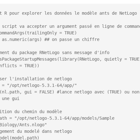
t R pour explorer les données le modèle ants de NetLogo

 script va accepter un argument passé en ligne de command
ommandArgs(trailingOnly = TRUE)

 as.numeric(args) ## on passe un chiffre

ment du package RNetLogo sans message d'info

sPackageStartupMessages(library(RNetLogo, quietly = TRUE,
nflicts = TRUE))

ser l'installation de netlogo

 = "/opt/netlogo-5.3.1-64/app/"

(nl.path, gui = FALSE) #lance netlogo avec (TRUE) ou non 
 une gui

ition du chemin du modèle

ath = "/opt/netlogo-5.3.1-64/app/models/Sample 
Biology/Ants.nlogo"

gement du modelé dans netlogo

odel(model.path)
