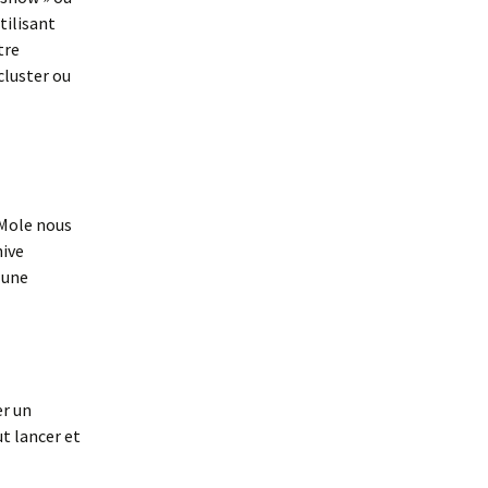
tilisant
tre
cluster ou
nMole nous
hive
 une
er un
ut lancer et