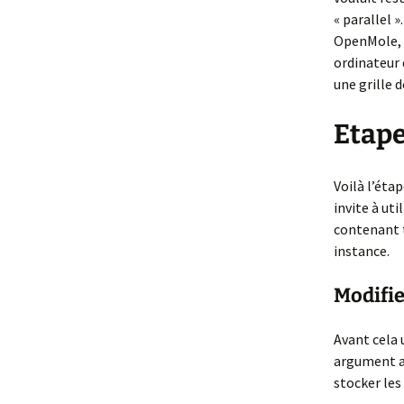
« parallel 
OpenMole, o
ordinateur 
une grille d
Etape
Voilà l’éta
invite à uti
contenant 
instance.
Modifie
Avant cela 
argument au
stocker les