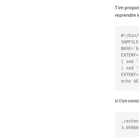
Tim propose
reprendre ic
#!/bin/
SHPFILE
BASE=`b
EXTENT=
| sed '
| sed '
EXTENT=
echo $E
si l’on con
./exten
3.05866