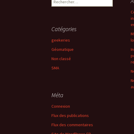
A
C
i
e
Catégories
M
geekeries
l
Géomatique
I
p
Non classé
r
SMA
N
N
a
Méta
Connexion
Flux des publications
Flux des commentaires