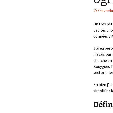
7 novembr
Un très pet
petites cho
données SI
J’ai eu bes
n’avais pas
cherché un 
Bouygues 
vectorielle
Eh bien j’a
simplifier la
Défin