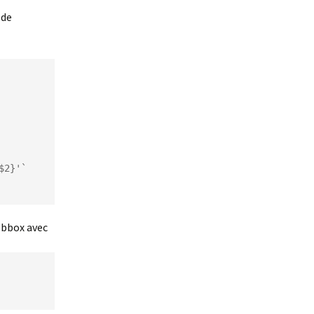
 de
2}'`

a bbox avec