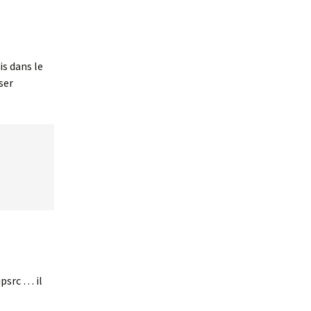
s dans le
ser
psrc … il