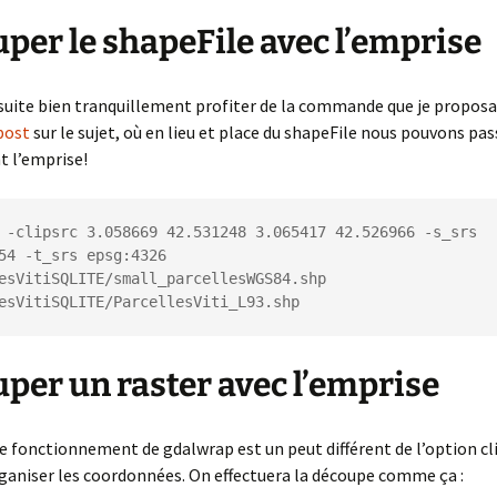
per le shapeFile avec l’emprise
uite bien tranquillement profiter de la commande que je proposai
post
sur le sujet, où en lieu et place du shapeFile nous pouvons pas
t l’emprise!
 -clipsrc 3.058669 42.531248 3.065417 42.526966 -s_srs 
54 -t_srs epsg:4326 
esVitiSQLITE/small_parcellesWGS84.shp 
per un raster avec l’emprise
e fonctionnement de gdalwrap est un peut différent de l’option cli
ganiser les coordonnées. On effectuera la découpe comme ça :