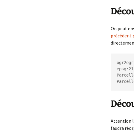
Décou
On peut ens
précédent 
directemen
ogr2ogr
epsg:21
Parcell
Décou
Attention l
faudra réor