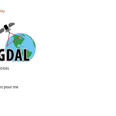
elay
ntités
es pour me