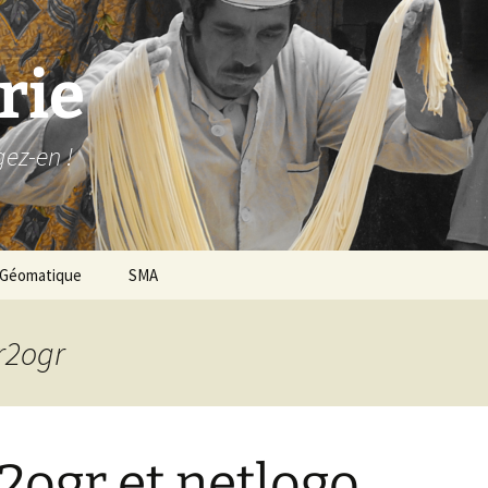
rie
gez-en !
Géomatique
SMA
gr2ogr
2ogr et netlogo