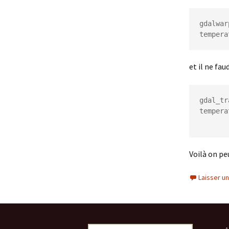
gdalwar
tempera
et il ne fau
gdal_tr
tempera
Voilà on pe
Laisser u
Rechercher :