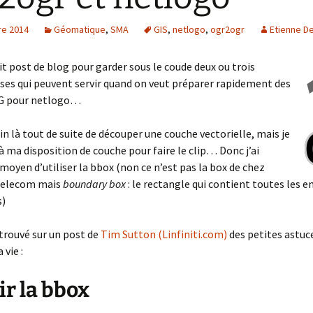
e 2014
Géomatique
,
SMA
GIS
,
netlogo
,
ogr2ogr
Etienne D
it post de blog pour garder sous le coude deux ou trois
ses qui peuvent servir quand on veut préparer rapidement des
G pour netlogo…
oin là tout de suite de découper une couche vectorielle, mais je
 à ma disposition de couche pour faire le clip… Donc j’ai
moyen d’utiliser la bbox (non ce n’est pas la box de chez
Telecom mais
boundary box
: le rectangle qui contient toutes les e
s)
i trouvé sur un post de
Tim Sutton (Linfiniti.com)
des petites astuc
 vie :
ir la bbox