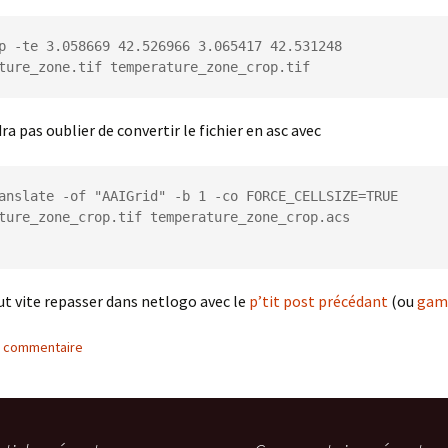
p -te 3.058669 42.526966 3.065417 42.531248 
ture_zone.tif temperature_zone_crop.tif
dra pas oublier de convertir le fichier en asc avec
anslate -of "AAIGrid" -b 1 -co FORCE_CELLSIZE=TRUE 
ture_zone_crop.tif temperature_zone_crop.acs

ut vite repasser dans netlogo avec le
p’tit post précédant
(ou
gam
n commentaire