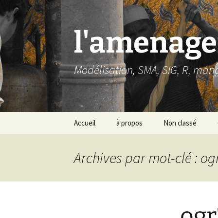
Aller
au
contenu
l'amenage
Modélisation, SMA, SIG, R, man
Accueil
à propos
Non classé
Archives par mot-clé : o
ogr