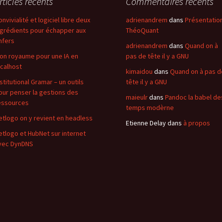
rticles récents
Commentaires récents
onvivialité et logiciel libre deux
adrienandrem
dans
Présentatio
ngrédients pour échapper aux
ThéoQuant
nfers
adrienandrem
dans
Quand on à
on royaume pour une IA en
pas de tête il y a GNU
ocalhost
kimaidou
dans
Quand on à pas d
nstitutional Gramar – un outils
tête il y a GNU
our penser la gestions des
maieulr
dans
Pandoc la babel de
essources
temps modèrne
etlogo on y revient en headless
Etienne Delay
dans
à propos
etlogo et HubNet sur internet
vec DynDNS