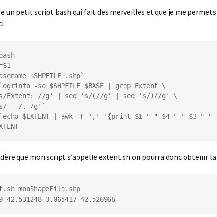
 un petit script bash qui fait des merveilles et que je me permets
i :
bash

=$1

asename $SHPFILE .shp`

`ogrinfo -so $SHPFILE $BASE | grep Extent \

s/Extent: //g' | sed 's/(//g' | sed 's/)//g' \

s/ - /, /g'`

`echo $EXTENT | awk -F ',' '{print $1 " " $4 " " $3 " " $
XTENT
sidère que mon script s’appelle extent.sh on pourra donc obtenir l
t.sh monShapeFile.shp

9 42.531248 3.065417 42.526966