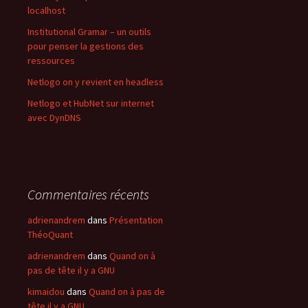
localhost
Institutional Gramar – un outils
pour penser la gestions des
ressources
Netlogo on y revient en headless
Netlogo et HubNet sur internet
avec DynDNS
Commentaires récents
adrienandrem
dans
Présentation
ThéoQuant
adrienandrem
dans
Quand on à
pas de tête il y a GNU
kimaidou
dans
Quand on à pas de
tête il y a GNU