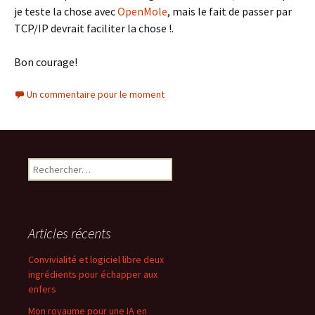
je teste la chose avec
OpenMole
, mais le fait de passer par
TCP/IP devrait faciliter la chose !.
Bon courage!
Un commentaire pour le moment
Rechercher :
Articles récents
Convivialité et logiciel libre deux
ingrédients pour échapper aux
enfers
Mon royaume pour une IA en