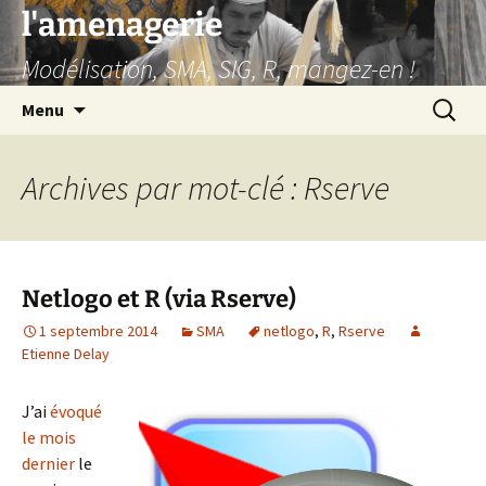
Aller
l'amenagerie
au
Modélisation, SMA, SIG, R, mangez-en !
contenu
Recherc
Menu
Archives par mot-clé : Rserve
Netlogo et R (via Rserve)
1 septembre 2014
SMA
netlogo
,
R
,
Rserve
Etienne Delay
J’ai
évoqué
le mois
dernier
le