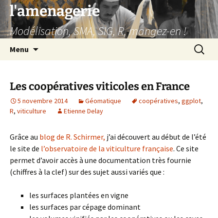
Aller
l'amenagerie
au
Modélisation, SMA, SIG, R, mangez-en !
contenu
Recherc
Menu
Les coopératives viticoles en France
5 novembre 2014
Géomatique
coopératives
,
ggplot
,
R
,
viticulture
Etienne Delay
Grâce au
blog de R. Schirmer,
j’ai découvert au début de l’été
le site de
l’observatoire de la viticulture française
. Ce site
permet d’avoir accès à une documentation très fournie
(chiffres à la clef) sur des sujet aussi variés que :
les surfaces plantées en vigne
les surfaces par cépage dominant