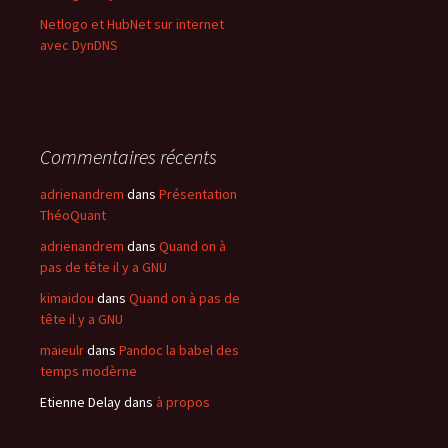
Netlogo et HubNet sur internet
avec DynDNS
Commentaires récents
adrienandrem
dans
Présentation
ThéoQuant
adrienandrem
dans
Quand on à
pas de tête il y a GNU
kimaidou
dans
Quand on à pas de
tête il y a GNU
maieulr
dans
Pandoc la babel des
temps modèrne
Etienne Delay
dans
à propos