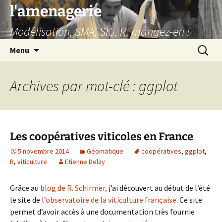
Aller
l'amenagerie
au
Modélisation, SMA, SIG, R, mangez-en !
contenu
Recherc
Menu
Archives par mot-clé : ggplot
Les coopératives viticoles en France
5 novembre 2014
Géomatique
coopératives
,
ggplot
,
R
,
viticulture
Etienne Delay
Grâce au
blog de R. Schirmer,
j’ai découvert au début de l’été
le site de
l’observatoire de la viticulture française
. Ce site
permet d’avoir accès à une documentation très fournie