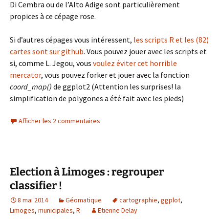
Di Cembra ou de l’Alto Adige sont particulièrement
propices à ce cépage rose.
Si d’autres cépages vous intéressent,
les scripts R et les (82)
cartes sont sur github
. Vous pouvez jouer avec les scripts et
si, comme L. Jegou, vous
voulez éviter cet horrible
mercator
, vous pouvez forker et jouer avec la fonction
coord_map()
de ggplot2 (Attention les surprises! la
simplification de polygones a été fait avec les pieds)
Afficher les 2 commentaires
Election à Limoges : regrouper
classifier !
8 mai 2014
Géomatique
cartographie
,
ggplot
,
Limoges
,
municipales
,
R
Etienne Delay