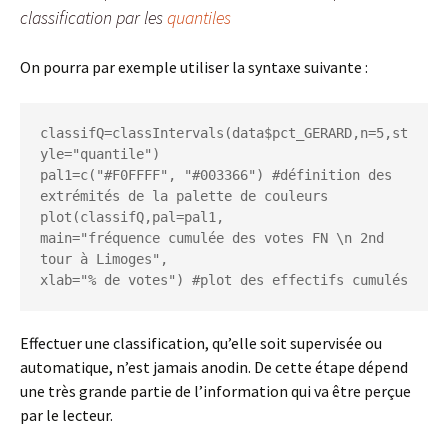
classification par les
quantiles
On pourra par exemple utiliser la syntaxe suivante :
classifQ=classIntervals(data$pct_GERARD,n=5,st
yle="quantile")

pal1=c("#F0FFFF", "#003366") #définition des 
extrémités de la palette de couleurs

plot(classifQ,pal=pal1,

main="fréquence cumulée des votes FN \n 2nd 
tour à Limoges",

xlab="% de votes") #plot des effectifs cumulés
Effectuer une classification, qu’elle soit supervisée ou
automatique, n’est jamais anodin. De cette étape dépend
une très grande partie de l’information qui va être perçue
par le lecteur.