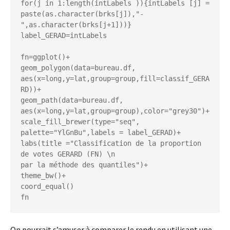
for(j in 1:length(intLabels )){intLabels [j] = 
paste(as.character(brks[j]),"-
",as.character(brks[j+1]))}

label_GERAD=intLabels

fn=ggplot()+

geom_polygon(data=bureau.df, 
aes(x=long,y=lat,group=group,fill=classif_GERA
RD))+

geom_path(data=bureau.df, 
aes(x=long,y=lat,group=group),color="grey30")+

scale_fill_brewer(type="seq", 
palette="YlGnBu",labels = label_GERAD)+

labs(title ="Classification de la proportion 
de votes GERARD (FN) \n

par la méthode des quantiles")+

theme_bw()+

coord_equal()

On pourrait s’amuser à comparer le rendu en utilisant une