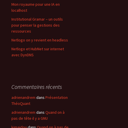
Mon royaume pour une IA en
localhost
Institutional Gramar – un outils
pour penser la gestions des
ressources
Netlogo on y revient en headless
Netlogo et HubNet sur internet
avec DynDNS
Commentaires récents
adrienandrem
dans
Présentation
ThéoQuant
adrienandrem
dans
Quand on à
pas de tête il y a GNU
kimaidou
dans
Quand on à pas de