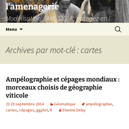
Aller
l'amenagerie
au
Modélisation, SMA, SIG, R, mangez-en !
contenu
Recherc
Menu
Archives par mot-clé : cartes
Ampélographie et cépages mondiaux :
morceaux choisis de géographie
viticole
29 septembre 2014
Géomatique
ampélographie
,
cartes
,
cépages
,
ggplot
,
R
Etienne Delay