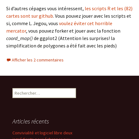
Si d’autres cépages vous intéressent,
les scripts R et les (82)
cartes sont sur github
. Vous pouvez jouer avec les scripts et
si, comme L. Jegou, vous
voulez éviter cet horrible
mercator
, vous pouvez forker et jouer avec la fonction
coord_map()
de ggplot2 (Attention les surprises! la
simplification de polygones a été fait avec les pieds)
Afficher les 2 commentaires
Rechercher :
Articles récents
Convivialité et logiciel libre deux