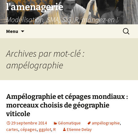
Aller
l'amenagerie
au
Modélisation, SMA, SIG, R, mangez-en !
contenu
Recherc
Menu
Archives par mot-clé :
ampélographie
Ampélographie et cépages mondiaux :
morceaux choisis de géographie
viticole
29 septembre 2014
Géomatique
ampélographie
,
cartes
,
cépages
,
ggplot
,
R
Etienne Delay