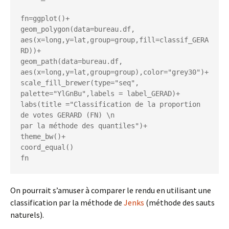
fn=ggplot()+

geom_polygon(data=bureau.df, 
aes(x=long,y=lat,group=group,fill=classif_GERA
RD))+

geom_path(data=bureau.df, 
aes(x=long,y=lat,group=group),color="grey30")+

scale_fill_brewer(type="seq", 
palette="YlGnBu",labels = label_GERAD)+

labs(title ="Classification de la proportion 
de votes GERARD (FN) \n

par la méthode des quantiles")+

theme_bw()+

coord_equal()

On pourrait s’amuser à comparer le rendu en utilisant une
classification par la méthode de
Jenks
(méthode des sauts
naturels).