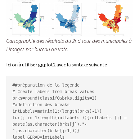
Cartographie des résultats du 2nd tour des municipales à
Limoges par bureau de vote.
Ici on à utiliser ggplot2 avec la syntaxe suivante
##préparation de la legende

# Create labels from break values

brks=round(classifQ$brks,digits=2) 
##definition des breaks

intLabels=matrix(1:(length(brks)-1))

for(j in 1:length(intLabels )){intLabels [j] = 
paste(as.character(brks[j]),"-
",as.character(brks[j+1]))}

label_GERAD=intLabels
