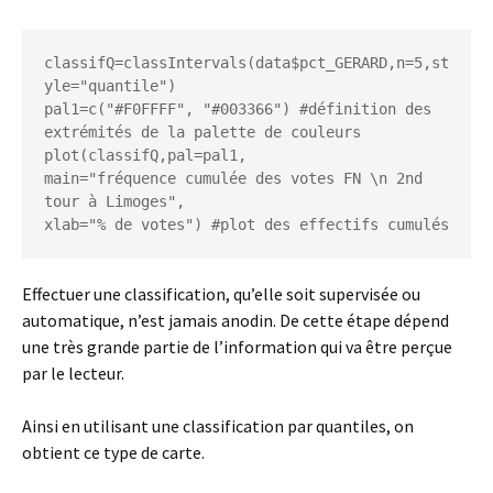
classifQ=classIntervals(data$pct_GERARD,n=5,st
yle="quantile")

pal1=c("#F0FFFF", "#003366") #définition des 
extrémités de la palette de couleurs

plot(classifQ,pal=pal1,

main="fréquence cumulée des votes FN \n 2nd 
tour à Limoges",

xlab="% de votes") #plot des effectifs cumulés
Effectuer une classification, qu’elle soit supervisée ou
automatique, n’est jamais anodin. De cette étape dépend
une très grande partie de l’information qui va être perçue
par le lecteur.
Ainsi en utilisant une classification par quantiles, on
obtient ce type de carte.