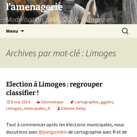
Aller
l'amenagerie
au
Modélisation, SMA, SIG, R, mangez-en !
contenu
Recherc
Menu
Archives par mot-clé : Limoges
Election à Limoges : regrouper
classifier !
8 mai 2014
Géomatique
cartographie
,
ggplot
,
Limoges
,
municipales
,
R
Etienne Delay
Tout à commencer après les élections municipales, nous
discutions avec
@joelgombin
de cartographie avec R et de