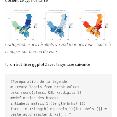
obtient ce type de carte.
Cartographie des résultats du 2nd tour des municipales à
Limoges par bureau de vote.
Ici on à utiliser ggplot2 avec la syntaxe suivante
##préparation de la legende

# Create labels from break values

brks=round(classifQ$brks,digits=2) 
##definition des breaks

intLabels=matrix(1:(length(brks)-1))

for(j in 1:length(intLabels )){intLabels [j] = 
paste(as.character(brks[j]),"-