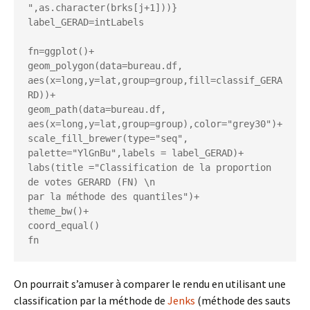
",as.character(brks[j+1]))}

label_GERAD=intLabels

fn=ggplot()+

geom_polygon(data=bureau.df, 
aes(x=long,y=lat,group=group,fill=classif_GERA
RD))+

geom_path(data=bureau.df, 
aes(x=long,y=lat,group=group),color="grey30")+

scale_fill_brewer(type="seq", 
palette="YlGnBu",labels = label_GERAD)+

labs(title ="Classification de la proportion 
de votes GERARD (FN) \n

par la méthode des quantiles")+

theme_bw()+

coord_equal()

On pourrait s’amuser à comparer le rendu en utilisant une
classification par la méthode de
Jenks
(méthode des sauts