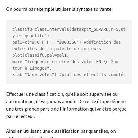
On pourra par exemple utiliser la syntaxe suivante :
classifQ=classIntervals(data$pct_GERARD,n=5,st
yle="quantile")

pal1=c("#F0FFFF", "#003366") #définition des 
extrémités de la palette de couleurs

plot(classifQ,pal=pal1,

main="fréquence cumulée des votes FN \n 2nd 
tour à Limoges",

xlab="% de votes") #plot des effectifs cumulés
Effectuer une classification, qu’elle soit supervisée ou
automatique, n’est jamais anodin. De cette étape dépend
une très grande partie de l’information qui va être perçue
par le lecteur.
Ainsi en utilisant une classification par quantiles, on