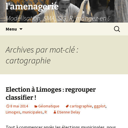
Aller
l'amenagerie
au
Modélisation, SMA, SIG, R, mangez-en !
contenu
Recherc
Menu
Archives par mot-clé :
cartographie
Election à Limoges : regrouper
classifier !
8 mai 2014
Géomatique
cartographie
,
ggplot
,
Limoges
,
municipales
,
R
Etienne Delay
Tout à commencer après les élections municipales, nous