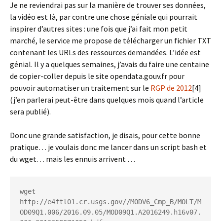
Je ne reviendrai pas sur la manière de trouver ses données,
la vidéo est là, par contre une chose géniale qui pourrait
inspirer d’autres sites : une fois que j’ai fait mon petit
marché, le service me propose de télécharger un fichier TXT
contenant les URLs des ressources demandées. L’idée est
génial. Il y a quelques semaines, j’avais du faire une centaine
de copier-coller depuis le site opendata.gouv.fr pour
pouvoir automatiser un traitement sur le
RGP de 2012
[4]
(j’en parlerai peut-être dans quelques mois quand l’article
sera publié).
Donc une grande satisfaction, je disais, pour cette bonne
pratique… je voulais donc me lancer dans un script bash et
du wget… mais les ennuis arrivent …
wget 
http://e4ftl01.cr.usgs.gov//MODV6_Cmp_B/MOLT/M
OD09Q1.006/2016.09.05/MOD09Q1.A2016249.h16v07.