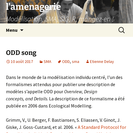
Aller
l'amenagerie
au
Modélisation, SMA, SIG, R, mangez-en !
contenu
Recherc
Menu
ODD song
10 août 2017
SMA
ODD
,
sma
Etienne Delay
Dans le monde de la modélisation individu centré, l’un des
formalismes attendus pour publier une description de
modèles s’appelle ODD pour
Overview, Design
concepts, and Details
. La description de ce formalisme a été
publiée en 2006 dans Ecological Modelling.
Grimm, V., U. Berger, F. Bastiansen, S. Eliassen, V. Ginot, J.
Giske, J. Goss-Custard, et al. 2006. «
A Standard Protocol for