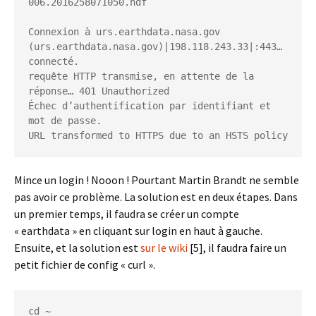
006.2016258071050.hdf

Connexion à urs.earthdata.nasa.gov 
(urs.earthdata.nasa.gov)|198.118.243.33|:443… 
connecté.

requête HTTP transmise, en attente de la 
réponse… 401 Unauthorized

Échec d’authentification par identifiant et 
mot de passe.

URL transformed to HTTPS due to an HSTS policy
Mince un login ! Nooon ! Pourtant Martin Brandt ne semble
pas avoir ce problème. La solution est en deux étapes. Dans
un premier temps, il faudra se créer un compte
« earthdata » en cliquant sur login en haut à gauche.
Ensuite, et la solution est
sur le wiki
[5], il faudra faire un
petit fichier de config « curl ».
cd ~
