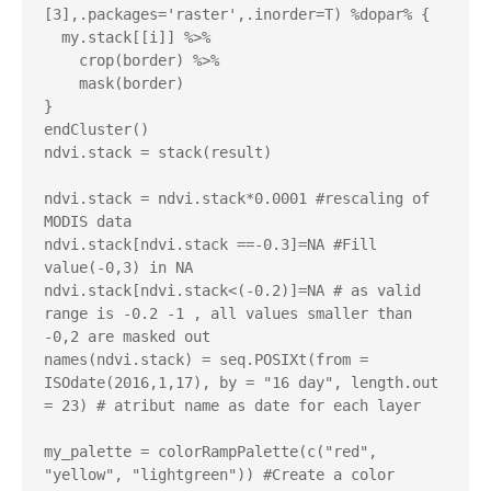
[3],.packages='raster',.inorder=T) %dopar% {

  my.stack[[i]] %>% 

    crop(border) %>%

    mask(border)

}

endCluster()

ndvi.stack = stack(result)

ndvi.stack = ndvi.stack*0.0001 #rescaling of 
MODIS data

ndvi.stack[ndvi.stack ==-0.3]=NA #Fill 
value(-0,3) in NA

ndvi.stack[ndvi.stack<(-0.2)]=NA # as valid 
range is -0.2 -1 , all values smaller than 
-0,2 are masked out

names(ndvi.stack) = seq.POSIXt(from = 
ISOdate(2016,1,17), by = "16 day", length.out 
= 23) # atribut name as date for each layer

my_palette = colorRampPalette(c("red", 
"yellow", "lightgreen")) #Create a color 