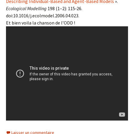
Describing Individual-Based and Agent-Based Models
».
Ecological Modelling
198 (1–2): 115‑26.
doi:10.1016/j.ecolmodel.2006.04.023.
Et bien voila la chanson de l’ODD !
Laisser un commentaire