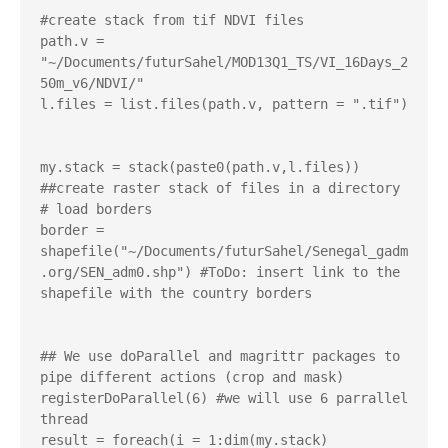
#create stack from tif NDVI files

path.v = 
"~/Documents/futurSahel/MOD13Q1_TS/VI_16Days_2
50m_v6/NDVI/"

l.files = list.files(path.v, pattern = ".tif")

my.stack = stack(paste0(path.v,l.files)) 
##create raster stack of files in a directory

# load borders

border = 
shapefile("~/Documents/futurSahel/Senegal_gadm
.org/SEN_adm0.shp") #ToDo: insert link to the 
shapefile with the country borders

## We use doParallel and magrittr packages to 
pipe different actions (crop and mask)

registerDoParallel(6) #we will use 6 parrallel 
thread

result = foreach(i = 1:dim(my.stack)