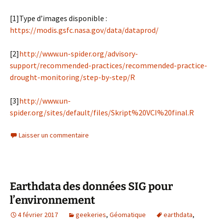
[1]Type d’images disponible :
https://modis.gsfc.nasa.gov/data/dataprod/
[2]
http://www.un-spider.org/advisory-
support/recommended-practices/recommended-practice-
drought-monitoring/step-by-step/R
[3]
http://www.un-
spider.org/sites/default/files/Skript%20VCI%20final.R
Laisser un commentaire
Earthdata des données SIG pour
l’environnement
4 février 2017
geekeries
,
Géomatique
earthdata
,