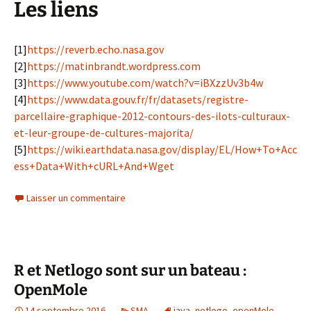
Les liens
[1]
https://reverb.echo.nasa.gov
[2]
https://matinbrandt.wordpress.com
[3]
https://www.youtube.com/watch?v=iBXzzUv3b4w
[4]
https://www.data.gouv.fr/fr/datasets/registre-
parcellaire-graphique-2012-contours-des-ilots-culturaux-
et-leur-groupe-de-cultures-majorita/
[5]
https://wiki.earthdata.nasa.gov/display/EL/How+To+Acc
ess+Data+With+cURL+And+Wget
Laisser un commentaire
R et Netlogo sont sur un bateau :
OpenMole
14 septembre 2016
SMA
java
,
netlogo
,
openMole
,