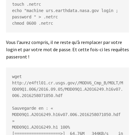
touch .netrc

echo "machine urs.earthdata.nasa.gov login 
; 
password 
" > .netrc

chmod 0600 .netrc
Vous l’aurez compris, il ne reste qu’à remplacer
par votre
login et
par votre mot de passe. Et cette fois-ci les requêtes
passeront !
wget 
http://e4ftl01.cr.usgs.gov//MODV6_Cmp_B/MOLT/M
OD09Q1.006/2016.09.05/MOD09Q1.A2016249.h16v07.
006.2016258071050.hdf

Sauvegarde en : « 
MOD09Q1.A2016249.h16v07.006.2016258071050.hdf 
»

MOD09Q1.A2016249.h1 100%
[===================>]  64,76M   344KB/s    in 