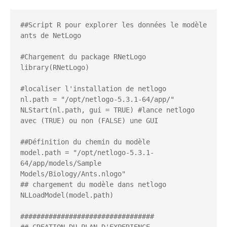
##Script R pour explorer les données le modèle 
ants de NetLogo

#Chargement du package RNetLogo

library(RNetLogo)

#localiser l'installation de netlogo

nl.path = "/opt/netlogo-5.3.1-64/app/"

NLStart(nl.path, gui = TRUE) #lance netlogo 
avec (TRUE) ou non (FALSE) une GUI

##Définition du chemin du modèle

model.path = "/opt/netlogo-5.3.1-
64/app/models/Sample 
Models/Biology/Ants.nlogo"

## chargement du modèle dans netlogo

NLLoadModel(model.path)

#################################
